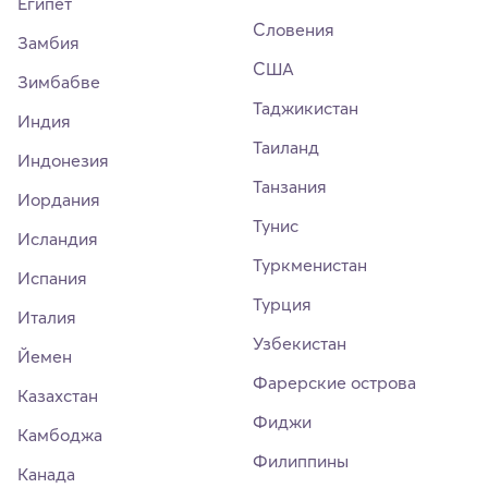
Египет
Словения
Замбия
США
Зимбабве
Таджикистан
Индия
Таиланд
Индонезия
Танзания
Иордания
Тунис
Исландия
Туркменистан
Испания
Турция
Италия
Узбекистан
Йемен
Фарерские острова
Казахстан
Фиджи
Камбоджа
Филиппины
Канада