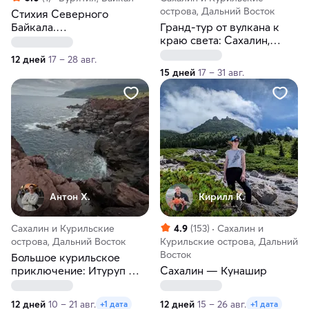
острова, Дальний Восток
Стихия Северного
Байкала.
Гранд-тур от вулкана к
Комбинированный тур на
краю света: Сахалин,
катамаранах
Итуруп, Кунашир,
12 дней
17 – 28 авг.
Шикотан
15 дней
17 – 31 авг.
Антон Х.
Кирилл К.
Сахалин и Курильские
4.9
(153)
Сахалин и
острова, Дальний Восток
Курильские острова, Дальний
Восток
Большое курильское
приключение: Итуруп —
Сахалин — Кунашир
Кунашир — Шикотан
12 дней
10 – 21 авг.
12 дней
15 – 26 авг.
+1 дата
+1 дата