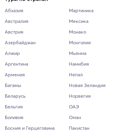
Абхазия
Мартиника
Австралия
Мексика
Австрия
Монако
Азербайджан
Монголия
Алжир
Мьянма
Аргентина
Намибия
Армения
Непал
Багамы
Новая Зеландия
Беларусь
Норвегия
Бельгия
ОАЭ
Боливия
Оман
Босния и Герцеговина
Пакистан