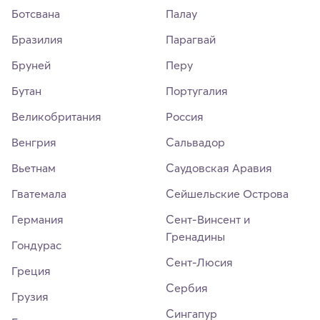
Ботсвана
Палау
Бразилия
Парагвай
Бруней
Перу
Бутан
Португалия
Великобритания
Россия
Венгрия
Сальвадор
Вьетнам
Саудовская Аравия
Гватемала
Сейшельские Острова
Германия
Сент-Винсент и
Гренадины
Гондурас
Сент-Люсия
Греция
Сербия
Грузия
Сингапур