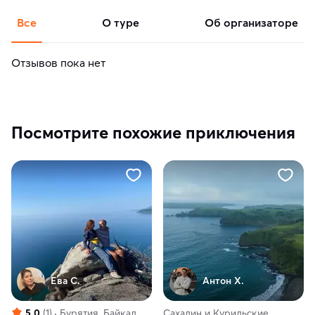
Все
о туре
об организаторе
Отзывов пока нет
Посмотрите похожие приключения
Ева С.
Антон Х.
5.0
(1)
Бурятия, Байкал
Сахалин и Курильские