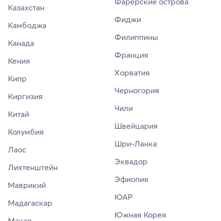
Фарерские острова
Казахстан
Фиджи
Камбоджа
Филиппины
Канада
Франция
Кения
Хорватия
Кипр
Черногория
Киргизия
Чили
Китай
Швейцария
Колумбия
Шри-Ланка
Лаос
Эквадор
Лихтенштейн
Эфиопия
Маврикий
ЮАР
Мадагаскар
Южная Корея
Макао