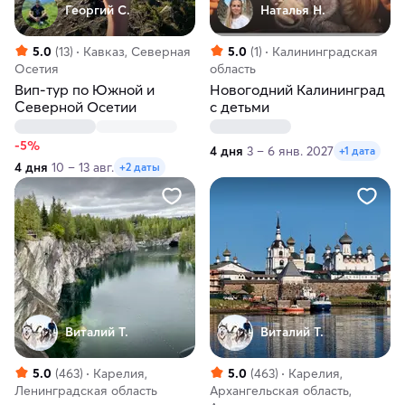
Георгий С.
Наталья Н.
5.0
(13)
Кавказ, Северная
5.0
(1)
Калининградская
Осетия
область
Вип-тур по Южной и
Новогодний Калининград
Северной Осетии
с детьми
-5%
4 дня
3 – 6 янв. 2027
+1 дата
4 дня
10 – 13 авг.
+2 даты
Виталий Т.
Виталий Т.
5.0
(463)
Карелия,
5.0
(463)
Карелия,
Ленинградская область
Архангельская область,