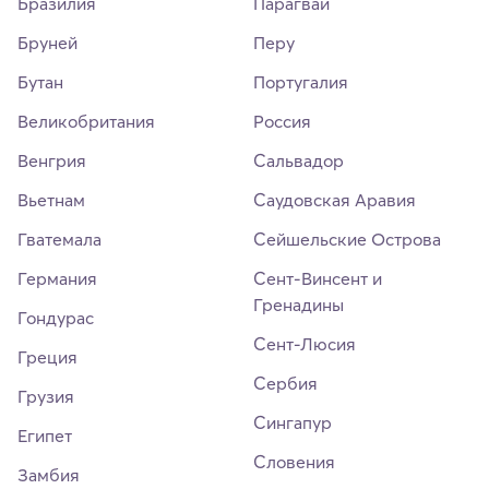
Бразилия
Парагвай
Бруней
Перу
Бутан
Португалия
Великобритания
Россия
Венгрия
Сальвадор
Вьетнам
Саудовская Аравия
Гватемала
Сейшельские Острова
Германия
Сент-Винсент и
Гренадины
Гондурас
Сент-Люсия
Греция
Сербия
Грузия
Сингапур
Египет
Словения
Замбия