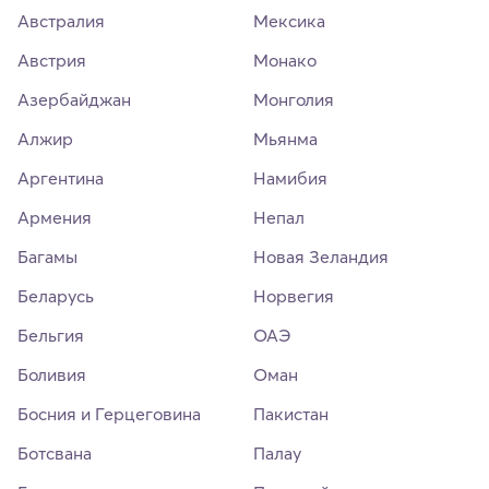
Австралия
Мексика
Австрия
Монако
Азербайджан
Монголия
Алжир
Мьянма
Аргентина
Намибия
Армения
Непал
Багамы
Новая Зеландия
Беларусь
Норвегия
Бельгия
ОАЭ
Боливия
Оман
Босния и Герцеговина
Пакистан
Ботсвана
Палау