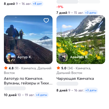
8 дней
9 – 16 авг.
+8 дат
-9%
7 дней
9 – 15 авг.
+3 даты
Артур К.
Алексей Н.
4.8
(9)
Камчатка, Дальний
5.0
(34)
Камчатка,
Восток
Дальний Восток
Автотур по Камчатке.
Чарующая Камчатка
Вулканы, гейзеры и Тихий
океан
8 дней
9 – 16 авг.
+3 даты
10 дней
10 – 19 авг.
+4 даты