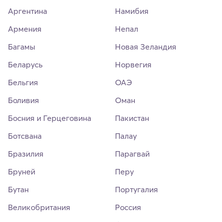
Аргентина
Намибия
Армения
Непал
Багамы
Новая Зеландия
Беларусь
Норвегия
Бельгия
ОАЭ
Боливия
Оман
Босния и Герцеговина
Пакистан
Ботсвана
Палау
Бразилия
Парагвай
Бруней
Перу
Бутан
Португалия
Великобритания
Россия