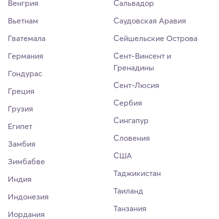
Венгрия
Сальвадор
Вьетнам
Саудовская Аравия
Гватемала
Сейшельские Острова
Германия
Сент-Винсент и
Гренадины
Гондурас
Сент-Люсия
Греция
Сербия
Грузия
Сингапур
Египет
Словения
Замбия
США
Зимбабве
Таджикистан
Индия
Таиланд
Индонезия
Танзания
Иордания