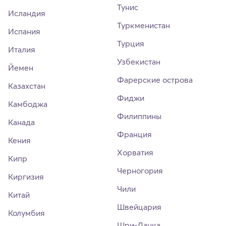
Тунис
Исландия
Туркменистан
Испания
Турция
Италия
Узбекистан
Йемен
Фарерские острова
Казахстан
Фиджи
Камбоджа
Филиппины
Канада
Франция
Кения
Хорватия
Кипр
Черногория
Киргизия
Чили
Китай
Швейцария
Колумбия
Шри-Ланка