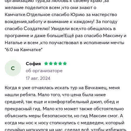
организацию тура,за любовь к своему краю ,за
желание поделится всем ,что они знают о
Камчатке.Отдельное спасибо Юрию за мастерство
вождения,заботу и внимание к каждому! За погоду
спасибо Создателю! Увидели все,что обещалось в
программе и даже больше!Ещё раз спасибо Максиму и
Наталье и всем ,кто поучаствовал в исполнении мечты
"6:0 на Камчатке"
София
С
об организаторе
17 авг. 2024
Когда я уже отчаялась искать тур на Вачкажец, меня
нашли ребята. Мало того, что цена была ниже
средней, так еще и комфортабельный джип, обед и
прекрасный гид. Мало кто может также обстоятельно
объяснить меры безопасности, но гид Максим смог. А
когда мы нос к носу столкнулись с медведем, который
случайно наткнулся на нас, сделал всё, чтобы избежать