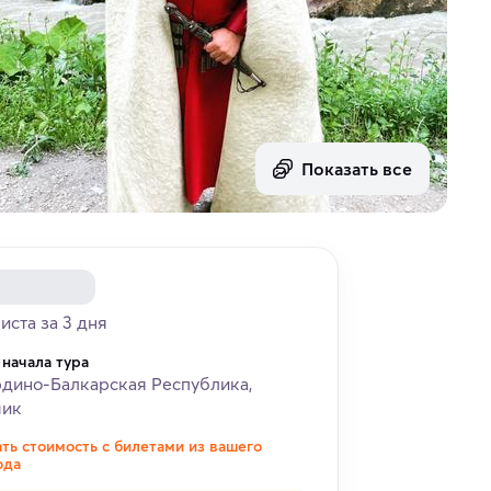
Показать все
риста за 3 дня
 начала тура
дино-Балкарская Республика,
чик
ать стоимость с билетами из вашего
ода