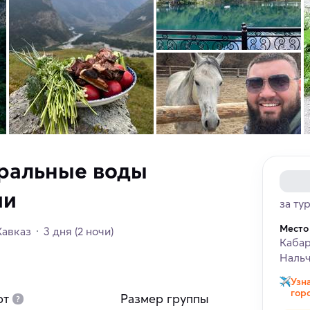
ральные воды
ии
за ту
Место
Кавказ
3 дня
(2 ночи)
Кабар
Наль
Узн
гор
рт
Размер группы