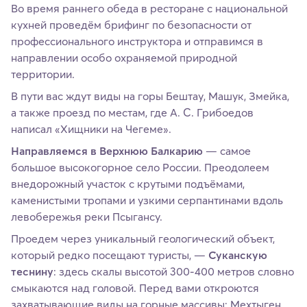
Во время раннего обеда в ресторане с национальной
кухней проведём брифинг по безопасности от
профессионального инструктора и отправимся в
направлении особо охраняемой природной
территории.
В пути вас ждут виды на горы Бештау, Машук, Змейка,
а также проезд по местам, где А. С. Грибоедов
написал «Хищники на Чегеме».
Направляемся в Верхнюю Балкарию
— самое
большое высокогорное село России. Преодолеем
внедорожный участок с крутыми подъёмами,
каменистыми тропами и узкими серпантинами вдоль
левобережья реки Псыгансу.
Проедем через уникальный геологический объект,
который редко посещают туристы, —
Суканскую
теснину
: здесь скалы высотой 300-400 метров словно
смыкаются над головой. Перед вами откроются
захватывающие виды на горные массивы: Мехтыген,