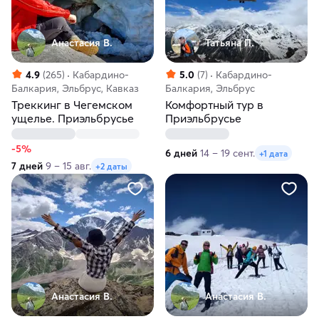
Анастасия В.
Татьяна П.
4.9
(265)
Кабардино-
5.0
(7)
Кабардино-
Балкария, Эльбрус, Кавказ
Балкария, Эльбрус
Треккинг в Чегемском
Комфортный тур в
ущелье. Приэльбрусье
Приэльбрусье
-5%
6 дней
14 – 19 сент.
+1 дата
7 дней
9 – 15 авг.
+2 даты
Анастасия В.
Анастасия В.