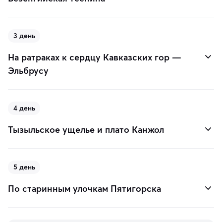
3 день
На ратраках к сердцу Кавказских гор —
Эльбрусу
4 день
Тызыльское ущелье и плато Канжол
5 день
По старинным улочкам Пятигорска