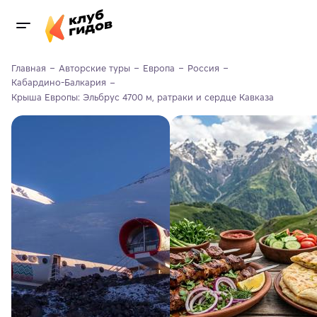
Главная
Авторские туры
Европа
Россия
Кабардино-Балкария
Крыша Европы: Эльбрус 4700 м, ратраки и сердце Кавказа