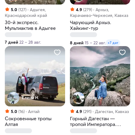
5.0
(127)
Адыгея,
4.9
(279)
Архыз,
Краснодарский край
Карачаево-Черкесия, Кавказ
30-й экспресс.
Чарующий Архыз.
Мультиактив в Адыгее
Хайкинг-тур
7 дней
22 – 28 авг.
8 дней
15 – 22 авг.
+7 дат
Елена Н.
Умар А.
5.0
(16)
Алтай
4.9
(291)
Дагестан, Кавказ
Сокровенные тропы
Горный Дагестан —
Алтая
тропой Императора.
Треккинг