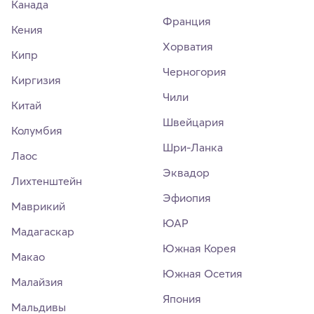
Канада
Франция
Кения
Хорватия
Кипр
Черногория
Киргизия
Чили
Китай
Швейцария
Колумбия
Шри-Ланка
Лаос
Эквадор
Лихтенштейн
Эфиопия
Маврикий
ЮАР
Мадагаскар
Южная Корея
Макао
Южная Осетия
Малайзия
Япония
Мальдивы