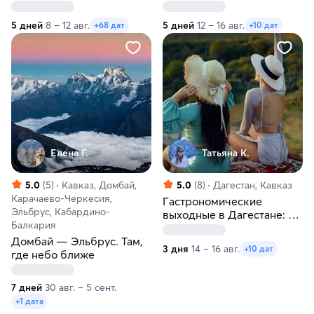
5 дней
8 – 12 авг.
5 дней
12 – 16 авг.
+68 дат
+10 дат
Елена Г.
Татьяна К.
5.0
(5)
Кавказ, Домбай,
5.0
(8)
Дагестан, Кавказ
Карачаево-Черкесия,
Гастрономические
Эльбрус, Кабардино-
выходные в Дагестане: 3
Балкария
дня
Домбай — Эльбрус. Там,
3 дня
14 – 16 авг.
+10 дат
где небо ближе
7 дней
30 авг. – 5 сент.
+1 дата