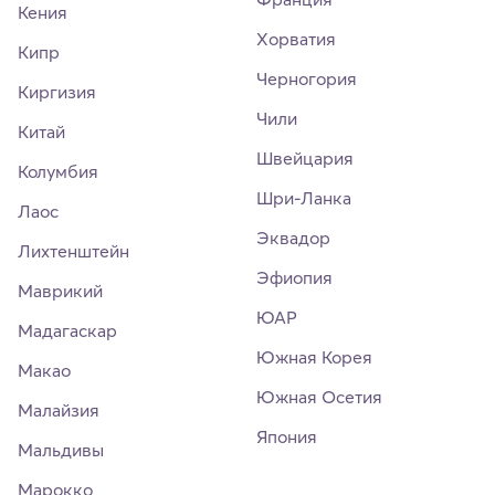
Кения
Хорватия
Кипр
Черногория
Киргизия
Чили
Китай
Швейцария
Колумбия
Шри-Ланка
Лаос
Эквадор
Лихтенштейн
Эфиопия
Маврикий
ЮАР
Мадагаскар
Южная Корея
Макао
Южная Осетия
Малайзия
Япония
Мальдивы
Марокко