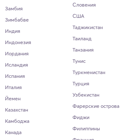
Словения
Замбия
США
Зимбабве
Таджикистан
Индия
Таиланд
Индонезия
Танзания
Иордания
Тунис
Исландия
Туркменистан
Испания
Турция
Италия
Узбекистан
Йемен
Фарерские острова
Казахстан
Фиджи
Камбоджа
Филиппины
Канада
Франция