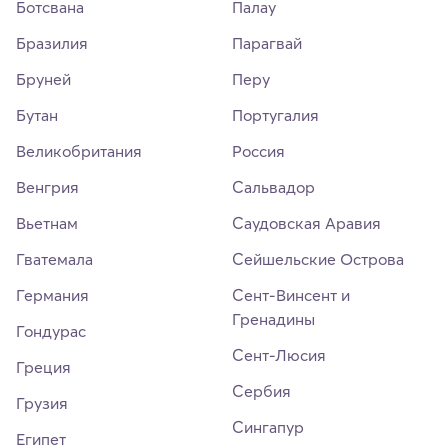
Ботсвана
Палау
Бразилия
Парагвай
Бруней
Перу
Бутан
Португалия
Великобритания
Россия
Венгрия
Сальвадор
Вьетнам
Саудовская Аравия
Гватемала
Сейшельские Острова
Германия
Сент-Винсент и
Гренадины
Гондурас
Сент-Люсия
Греция
Сербия
Грузия
Сингапур
Египет