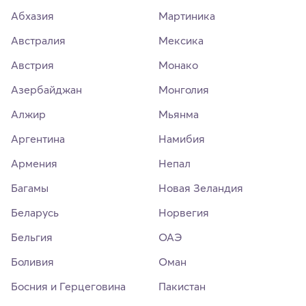
Абхазия
Мартиника
Австралия
Мексика
Австрия
Монако
Азербайджан
Монголия
Алжир
Мьянма
Аргентина
Намибия
Армения
Непал
Багамы
Новая Зеландия
Беларусь
Норвегия
Бельгия
ОАЭ
Боливия
Оман
Босния и Герцеговина
Пакистан