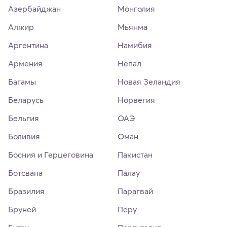
Азербайджан
Монголия
Алжир
Мьянма
Аргентина
Намибия
Армения
Непал
Багамы
Новая Зеландия
Беларусь
Норвегия
Бельгия
ОАЭ
Боливия
Оман
Босния и Герцеговина
Пакистан
Ботсвана
Палау
Бразилия
Парагвай
Бруней
Перу