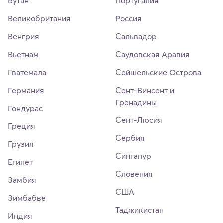
Бутан
Португалия
Великобритания
Россия
Венгрия
Сальвадор
Вьетнам
Саудовская Аравия
Гватемала
Сейшельские Острова
Германия
Сент-Винсент и
Гренадины
Гондурас
Сент-Люсия
Греция
Сербия
Грузия
Сингапур
Египет
Словения
Замбия
США
Зимбабве
Таджикистан
Индия