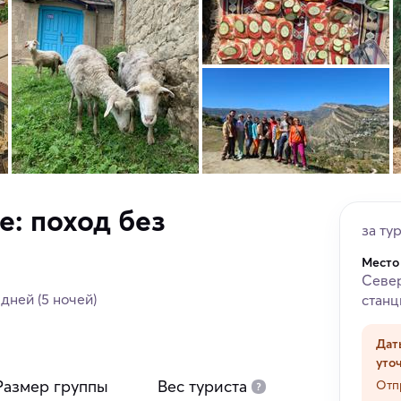
е: поход без
за ту
Место
Север
 дней
(5 ночей)
станц
Дат
уто
Размер группы
Вес туриста
Отп