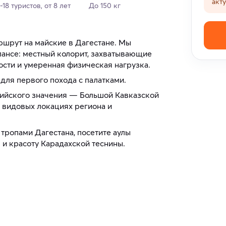
акт
-18 туристов, от 8 лет
До 150 кг
ршрут на майские в Дагестане. Мы
алансе: местный колорит, захватывающие
сти и умеренная физическая нагрузка.
для первого похода с палатками.
сийского значения — Большой Кавказской
х видовых локациях региона и
тропами Дагестана, посетите аулы
б и красоту Карадахской теснины.