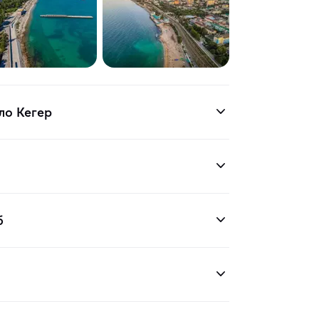
ло Кегер
б