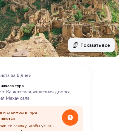
Показать все
риста за 6 дней
 начала тура
о-Кавказская железная дорога,
ия Махачкала
ы и стоимость тура
чняются
равьте заявку, чтобы узнать