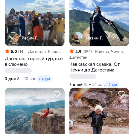
Расим Г.
Назим Г.
5.0
(14)
Дагестан, Кавказ
4.9
(394)
Кавказ, Чечня,
Дагестан
Дагестан: горный тур, все
включено
Кавказская сказка. От
Чечни до Дагестана
3 дня
8 – 10 авг.
+14 дат
7 дней
18 – 24 авг.
+7 дат