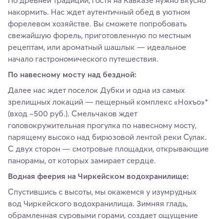
По древней традиции, гостя на Кавказе нужно вкусно
накормить. Нас ждет аутентичный обед в уютном
форелевом хозяйстве. Вы сможете попробовать
свежайшую форель, приготовленную по местным
рецептам, или ароматный шашлык — идеальное
начало гастрономического путешествия.
По навесному мосту над бездной:
Далее нас ждет поселок Дубки и одна из самых
зрелищных локаций — пещерный комплекс «Нохъо»*
(вход ~500 руб.). Смельчаков ждет
головокружительная прогулка по навесному мосту,
парящему высоко над бирюзовой лентой реки Сулак.
С двух сторон — смотровые площадки, открывающие
панорамы, от которых замирает сердце.
Водная феерия на Чиркейском водохранилище:
Спустившись с высоты, мы окажемся у изумрудных
вод Чиркейского водохранилища. Зимняя гладь,
обрамленная суровыми горами, создает ощущение