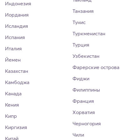
Индонезия
Танзания
Иордания
Тунис
Исландия
Туркменистан
Испания
Турция
Италия
Узбекистан
Йемен
Фарерские острова
Казахстан
Фиджи
Камбоджа
Филиппины
Канада
Франция
Кения
Хорватия
Кипр
Черногория
Киргизия
Чили
Китай