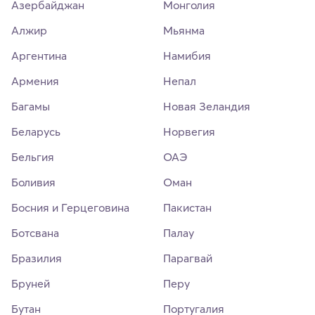
Азербайджан
Монголия
Алжир
Мьянма
Аргентина
Намибия
Армения
Непал
Багамы
Новая Зеландия
Беларусь
Норвегия
Бельгия
ОАЭ
Боливия
Оман
Босния и Герцеговина
Пакистан
Ботсвана
Палау
Бразилия
Парагвай
Бруней
Перу
Бутан
Португалия