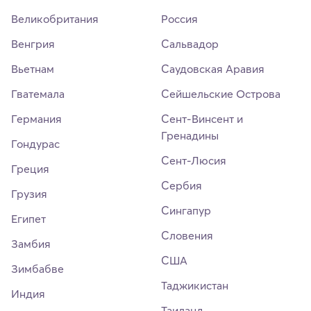
Великобритания
Россия
Венгрия
Сальвадор
Вьетнам
Саудовская Аравия
Гватемала
Сейшельские Острова
Германия
Сент-Винсент и
Гренадины
Гондурас
Сент-Люсия
Греция
Сербия
Грузия
Сингапур
Египет
Словения
Замбия
США
Зимбабве
Таджикистан
Индия
Таиланд