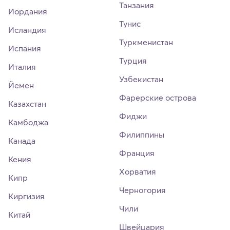
Танзания
Иордания
Тунис
Исландия
Туркменистан
Испания
Турция
Италия
Узбекистан
Йемен
Фарерские острова
Казахстан
Фиджи
Камбоджа
Филиппины
Канада
Франция
Кения
Хорватия
Кипр
Черногория
Киргизия
Чили
Китай
Швейцария