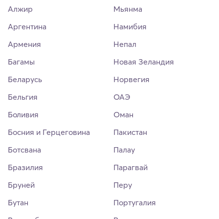
Алжир
Мьянма
Аргентина
Намибия
Армения
Непал
Багамы
Новая Зеландия
Беларусь
Норвегия
Бельгия
ОАЭ
Боливия
Оман
Босния и Герцеговина
Пакистан
Ботсвана
Палау
Бразилия
Парагвай
Бруней
Перу
Бутан
Португалия