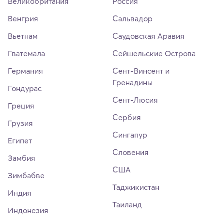
Великобритания
Россия
Венгрия
Сальвадор
Вьетнам
Саудовская Аравия
Гватемала
Сейшельские Острова
Германия
Сент-Винсент и
Гренадины
Гондурас
Сент-Люсия
Греция
Сербия
Грузия
Сингапур
Египет
Словения
Замбия
США
Зимбабве
Таджикистан
Индия
Таиланд
Индонезия