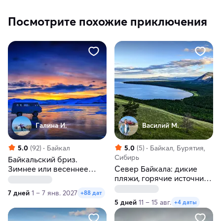
Посмотрите похожие приключения
Галина И.
Василий М.
5.0
(92)
Байкал
5.0
(5)
Байкал, Бурятия,
Сибирь
Байкальский бриз.
Зимнее или весеннее
Север Байкала: дикие
путешествие
пляжи, горячие источники
и рыбалка
7 дней
1 – 7 янв. 2027
+88 дат
5 дней
11 – 15 авг.
+4 даты