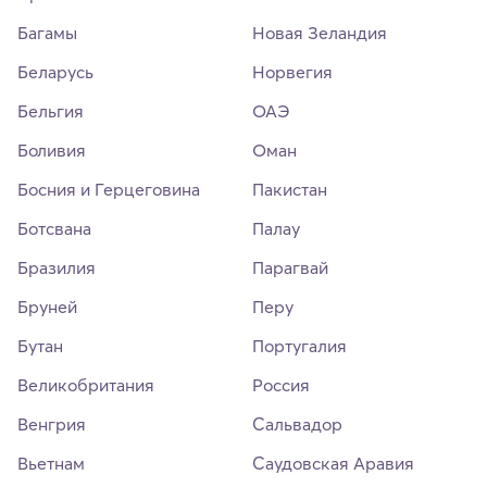
Багамы
Новая Зеландия
Беларусь
Норвегия
Бельгия
ОАЭ
Боливия
Оман
Босния и Герцеговина
Пакистан
Ботсвана
Палау
Бразилия
Парагвай
Бруней
Перу
Бутан
Португалия
Великобритания
Россия
Венгрия
Сальвадор
Вьетнам
Саудовская Аравия