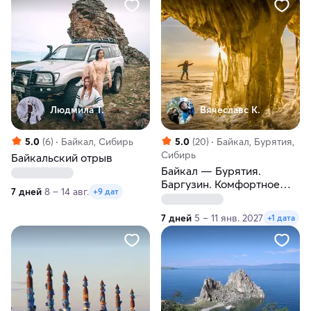
Людмила Т.
Вячеславс К.
5.0
(6)
Байкал, Сибирь
5.0
(20)
Байкал, Бурятия,
Сибирь
Байкальский отрыв
Байкал — Бурятия.
Баргузин. Комфортное
7 дней
8 – 14 авг.
+9 дат
новогоднее путешествие
7 дней
5 – 11 янв. 2027
+1 дата