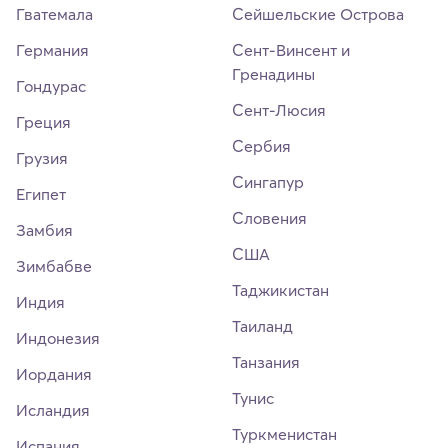
Гватемала
Сейшельские Острова
Германия
Сент-Винсент и
Гренадины
Гондурас
Сент-Люсия
Греция
Сербия
Грузия
Сингапур
Египет
Словения
Замбия
США
Зимбабве
Таджикистан
Индия
Таиланд
Индонезия
Танзания
Иордания
Тунис
Исландия
Туркменистан
Испания