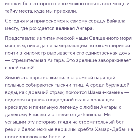
истоки, без которого невозможно понять всю мощь и
тайну места, куда мы приехали.
Сегодня мы прикоснемся к самому сердцу Байкала —
месту, где рождается
великая Ангара.
Представьте: из титанической чаши Священного моря
мощным, никогда не замерзающим потоком шириной
почти в километр вырывается его единственная дочь
— стремительная Ангара. Это зрелище завораживает
своей силой!
Зимой это царство жизни: в огромной парящей
полынье собираются тысячи птиц. А среди бурлящей
воды, как древний страж, покоится
Шаман-камень
—
видимая вершина подводной скалы, хранящая
красивую и печальную легенду о любви Ангары к
далекому Енисею и о гневе отца-Байкала. Мы
услышим эту историю, глядя на стремительный бег
реки и белоснежные вершины хребта Хамар-Дабан на
противоположном берегу.