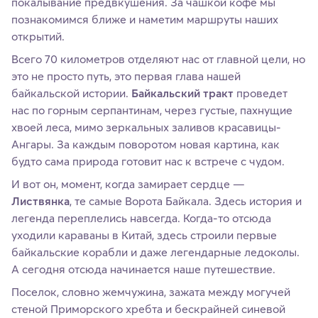
покалывание предвкушения. За чашкой кофе мы
познакомимся ближе и наметим маршруты наших
открытий.
Всего 70 километров отделяют нас от главной цели, но
это не просто путь, это первая глава нашей
байкальской истории.
Байкальский тракт
проведет
нас по горным серпантинам, через густые, пахнущие
хвоей леса, мимо зеркальных заливов красавицы-
Ангары. За каждым поворотом новая картина, как
будто сама природа готовит нас к встрече с чудом.
И вот он, момент, когда замирает сердце —
Листвянка
, те самые Ворота Байкала. Здесь история и
легенда переплелись навсегда. Когда-то отсюда
уходили караваны в Китай, здесь строили первые
байкальские корабли и даже легендарные ледоколы.
А сегодня отсюда начинается наше путешествие.
Поселок, словно жемчужина, зажата между могучей
стеной Приморского хребта и бескрайней синевой