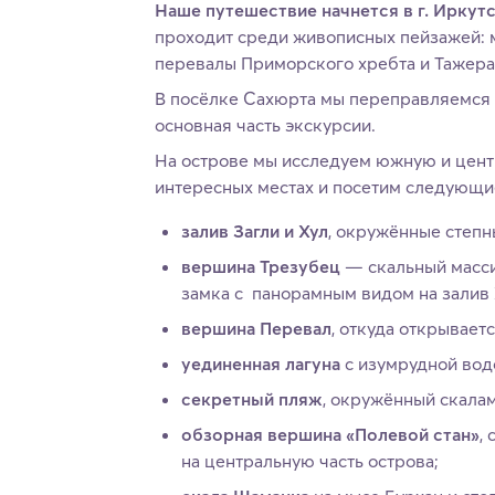
Наше путешествие начнется в г. Иркутс
проходит среди живописных пейзажей: 
перевалы Приморского хребта и Тажера
В посёлке Сахюрта мы переправляемся н
основная часть экскурсии.
На острове мы исследуем южную и центр
интересных местах и посетим следующи
залив Загли и Хул
, окружённые степ
вершина Трезубец
— скальный масс
замка с панорамным видом на залив 
вершина Перевал
, откуда открывае
уединенная лагуна
с изумрудной вод
секретный пляж
, окружённый скала
обзорная вершина «Полевой стан»
,
на центральную часть острова;