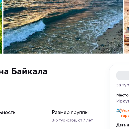
на Байкала
за ту
Место
Иркут
Узн
ьность
Размер группы
гор
3-6 туристов, от 7 лет
Дата 