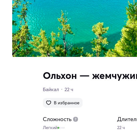
Ольхон — жемчужи
Байкал
22 ч
В избранное
Сложность
Длител
Легкий
22 ч