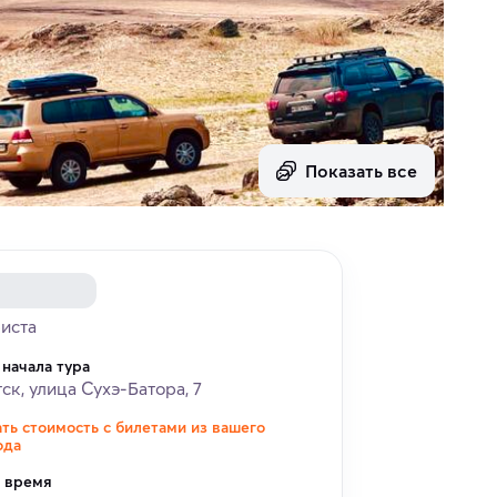
Показать все
риста
 начала тура
ск, улица Сухэ-Батора, 7
ать стоимость с билетами из вашего
ода
и время