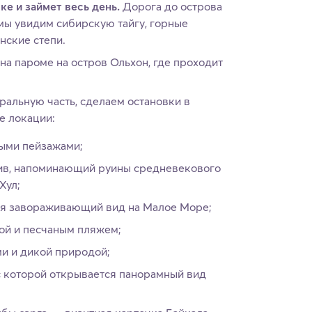
ке и займет весь день.
Дорога до острова
мы увидим сибирскую тайгу, горные
нские степи.
а пароме на остров Ольхон, где проходит
альную часть, сделаем остановки в
е локации:
ными пейзажами;
ив, напоминающий руины средневекового
Хул;
тся завораживающий вид на Малое Море;
ой и песчаным пляжем;
ми и дикой природой;
 с которой открывается панорамный вид