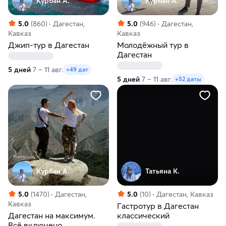
Курбан А.
Курбан А.
5.0
(860)
Дагестан,
5.0
(946)
Дагестан,
Кавказ
Кавказ
Джип-тур в Дагестан
Молодёжный тур в
Дагестан
5 дней
7 – 11 авг.
+49 дат
5 дней
7 – 11 авг.
+52 даты
Курбан А.
Татьяна К.
5.0
(1470)
Дагестан,
5.0
(10)
Дагестан, Кавказ
Кавказ
Гастротур в Дагестан
Дагестан на максимум.
классический
Вcё включено