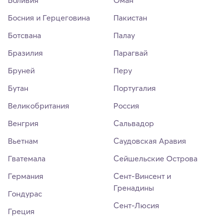
Боливия
Оман
Босния и Герцеговина
Пакистан
Ботсвана
Палау
Бразилия
Парагвай
Бруней
Перу
Бутан
Португалия
Великобритания
Россия
Венгрия
Сальвадор
Вьетнам
Саудовская Аравия
Гватемала
Сейшельские Острова
Германия
Сент-Винсент и
Гренадины
Гондурас
Сент-Люсия
Греция