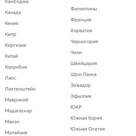
Камбоджа
Филиппины
Канада
Франция
Кения
Хорватия
Кипр
Черногория
Киргизия
Чили
Китай
Швейцария
Колумбия
Шри-Ланка
Лаос
Эквадор
Лихтенштейн
Эфиопия
Маврикий
ЮАР
Мадагаскар
Южная Корея
Макао
Южная Осетия
Малайзия