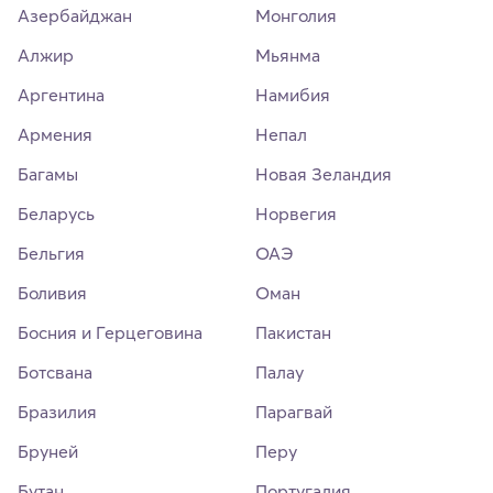
Азербайджан
Монголия
Алжир
Мьянма
Аргентина
Намибия
Армения
Непал
Багамы
Новая Зеландия
Беларусь
Норвегия
Бельгия
ОАЭ
Боливия
Оман
Босния и Герцеговина
Пакистан
Ботсвана
Палау
Бразилия
Парагвай
Бруней
Перу
Бутан
Португалия