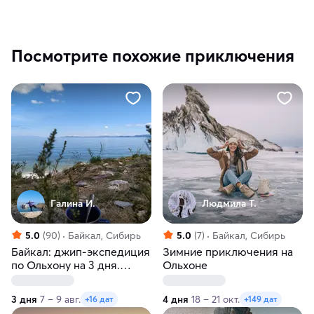
Посмотрите похожие приключения
Галина И.
Людмила Т.
5.0
(90)
Байкал, Сибирь
5.0
(7)
Байкал, Сибирь
Байкал: джип-экспедиция
Зимние приключения на
по Ольхону на 3 дня.
Ольхоне
Летнее или осеннее
приключение
3 дня
7 – 9 авг.
4 дня
18 – 21 окт.
+16 дат
+149 дат