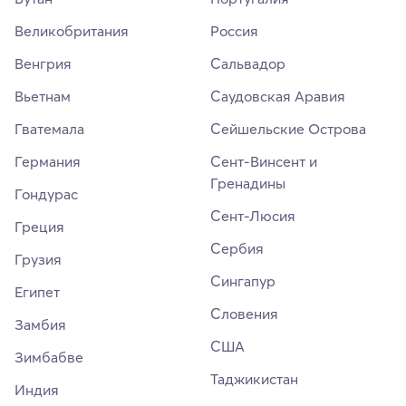
Великобритания
Россия
Венгрия
Сальвадор
Вьетнам
Саудовская Аравия
Гватемала
Сейшельские Острова
Германия
Сент-Винсент и
Гренадины
Гондурас
Сент-Люсия
Греция
Сербия
Грузия
Сингапур
Египет
Словения
Замбия
США
Зимбабве
Таджикистан
Индия