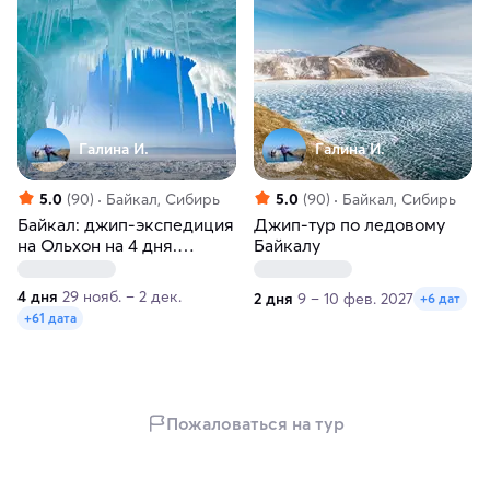
Галина И.
Галина И.
5.0
(90)
Байкал, Сибирь
5.0
(90)
Байкал, Сибирь
Байкал: джип-экспедиция
Джип-тур по ледовому
на Ольхон на 4 дня.
Байкалу
Зимнее или весеннее
приключение
4 дня
29 нояб. – 2 дек.
2 дня
9 – 10 фев. 2027
+6 дат
+61 дата
Пожаловаться на тур