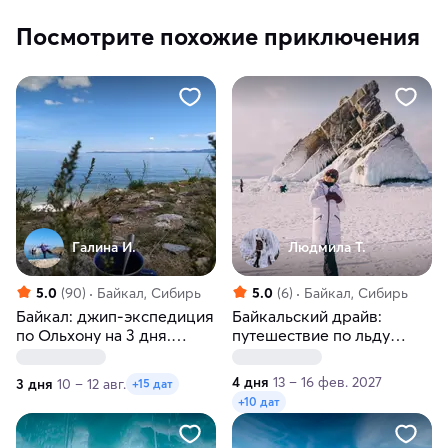
Посмотрите похожие приключения
Галина И.
Людмила Т.
5.0
(90)
Байкал, Сибирь
5.0
(6)
Байкал, Сибирь
Байкал: джип-экспедиция
Байкальский драйв:
по Ольхону на 3 дня.
путешествие по льду
Летнее или осеннее
Байкала
приключение
4 дня
13 – 16 фев. 2027
3 дня
10 – 12 авг.
+15 дат
+10 дат