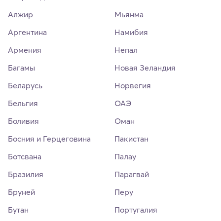
Алжир
Мьянма
Аргентина
Намибия
Армения
Непал
Багамы
Новая Зеландия
Беларусь
Норвегия
Бельгия
ОАЭ
Боливия
Оман
Босния и Герцеговина
Пакистан
Ботсвана
Палау
Бразилия
Парагвай
Бруней
Перу
Бутан
Португалия