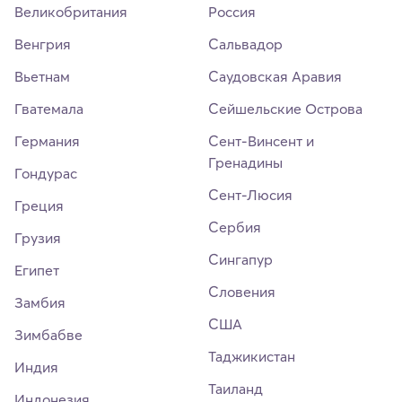
Великобритания
Россия
Венгрия
Сальвадор
Вьетнам
Саудовская Аравия
Гватемала
Сейшельские Острова
Германия
Сент-Винсент и
Гренадины
Гондурас
Сент-Люсия
Греция
Сербия
Грузия
Сингапур
Египет
Словения
Замбия
США
Зимбабве
Таджикистан
Индия
Таиланд
Индонезия