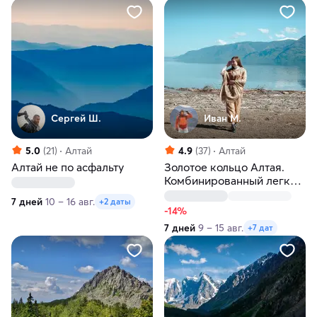
Сергей Ш.
Иван М.
5.0
(21)
Алтай
4.9
(37)
Алтай
Алтай не по асфальту
Золотое кольцо Алтая.
Комбинированный легкий
тур по самым главным
7 дней
10 – 16 авг.
+2 даты
местам
-14%
7 дней
9 – 15 авг.
+7 дат