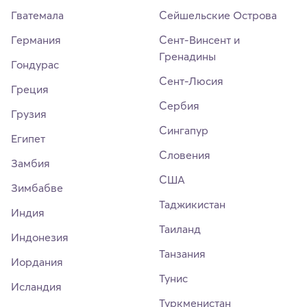
Гватемала
Сейшельские Острова
Германия
Сент-Винсент и
Гренадины
Гондурас
Сент-Люсия
Греция
Сербия
Грузия
Сингапур
Египет
Словения
Замбия
США
Зимбабве
Таджикистан
Индия
Таиланд
Индонезия
Танзания
Иордания
Тунис
Исландия
Туркменистан