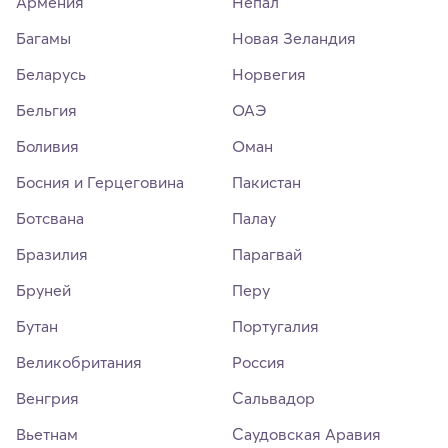
Армения
Непал
Багамы
Новая Зеландия
Беларусь
Норвегия
Бельгия
ОАЭ
Боливия
Оман
Босния и Герцеговина
Пакистан
Ботсвана
Палау
Бразилия
Парагвай
Бруней
Перу
Бутан
Португалия
Великобритания
Россия
Венгрия
Сальвадор
Вьетнам
Саудовская Аравия