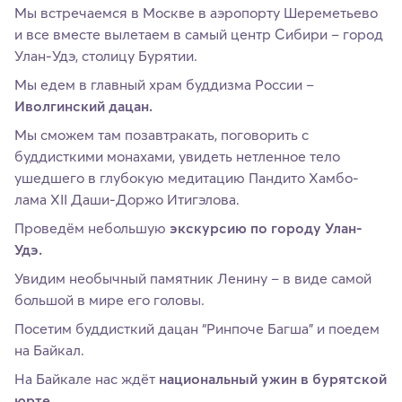
Мы встречаемся в Москве в аэропорту Шереметьево
и все вместе вылетаем в самый центр Сибири –
город
Улан-Удэ, столицу Бурятии.
Мы едем в главный храм буддизма России –
Иволгинский дацан.
Мы сможем там позавтракать, поговорить с
буддисткими монахами, увидеть нетленное тело
ушедшего в глубокую медитацию Пандито Хамбо-
лама XII Даши-Доржо Итигэлова.
Проведём небольшую
экскурсию по городу Улан-
Удэ.
Увидим необычный памятник Ленину – в виде самой
большой в мире его головы.
Посетим буддисткий дацан “Ринпоче Багша” и поедем
на Байкал.
На Байкале нас ждёт
национальный ужин в бурятской
юрте.