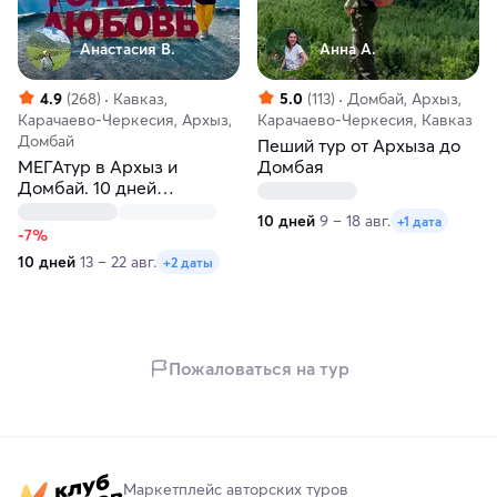
Анастасия В.
Анна А.
4.9
(268)
Кавказ,
5.0
(113)
Домбай, Архыз,
Карачаево-Черкесия, Архыз,
Карачаево-Черкесия, Кавказ
Домбай
Пеший тур от Архыза до
МЕГАтур в Архыз и
Домбая
Домбай. 10 дней
треккинга
10 дней
9 – 18 авг.
+1 дата
-7%
10 дней
13 – 22 авг.
+2 даты
Пожаловаться на тур
Маркетплейс авторских туров