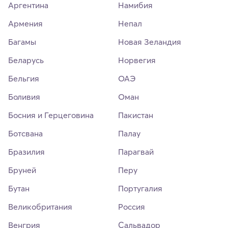
Аргентина
Намибия
Армения
Непал
Багамы
Новая Зеландия
Беларусь
Норвегия
Бельгия
ОАЭ
Боливия
Оман
Босния и Герцеговина
Пакистан
Ботсвана
Палау
Бразилия
Парагвай
Бруней
Перу
Бутан
Португалия
Великобритания
Россия
Венгрия
Сальвадор