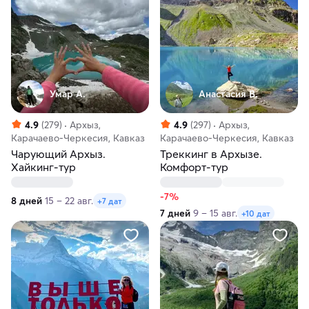
Умар А.
Анастасия В.
4.9
(279)
Архыз,
4.9
(297)
Архыз,
Карачаево-Черкесия, Кавказ
Карачаево-Черкесия, Кавказ
Чарующий Архыз.
Треккинг в Архызе.
Хайкинг-тур
Комфорт-тур
-7%
8 дней
15 – 22 авг.
+7 дат
7 дней
9 – 15 авг.
+10 дат