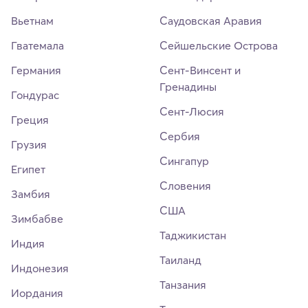
Вьетнам
Саудовская Аравия
Гватемала
Сейшельские Острова
Германия
Сент-Винсент и
Гренадины
Гондурас
Сент-Люсия
Греция
Сербия
Грузия
Сингапур
Египет
Словения
Замбия
США
Зимбабве
Таджикистан
Индия
Таиланд
Индонезия
Танзания
Иордания