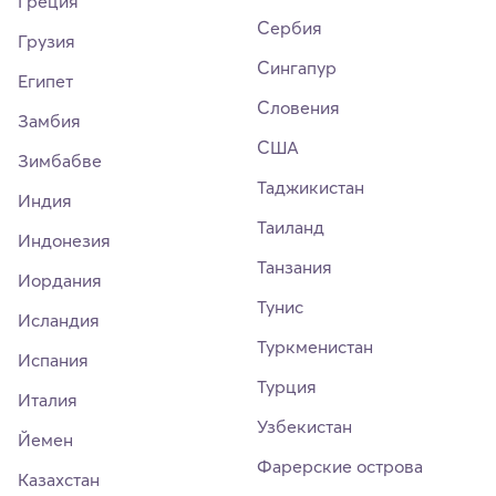
Греция
Сербия
Грузия
Сингапур
Египет
Словения
Замбия
США
Зимбабве
Таджикистан
Индия
Таиланд
Индонезия
Танзания
Иордания
Тунис
Исландия
Туркменистан
Испания
Турция
Италия
Узбекистан
Йемен
Фарерские острова
Казахстан