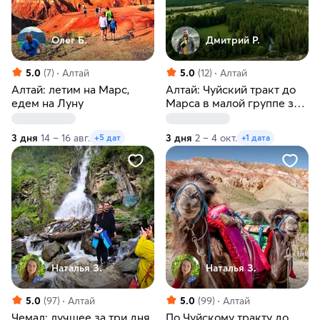
Олег Б.
Дмитрий Р.
5.0
(7)
Алтай
5.0
(12)
Алтай
Алтай: летим на Марс,
Алтай: Чуйский тракт до
едем на Луну
Марса в малой группе за 3
дня
3 дня
14 – 16 авг.
3 дня
2 – 4 окт.
+5 дат
+1 дата
Наталья З.
Наталья З.
5.0
(97)
Алтай
5.0
(99)
Алтай
Чемал: лучшее за три дня
По Чуйскому тракту до