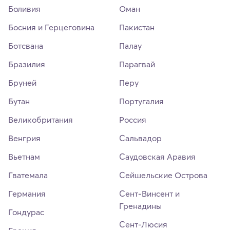
Боливия
Оман
Босния и Герцеговина
Пакистан
Ботсвана
Палау
Бразилия
Парагвай
Бруней
Перу
Бутан
Португалия
Великобритания
Россия
Венгрия
Сальвадор
Вьетнам
Саудовская Аравия
Гватемала
Сейшельские Острова
Германия
Сент-Винсент и
Гренадины
Гондурас
Сент-Люсия