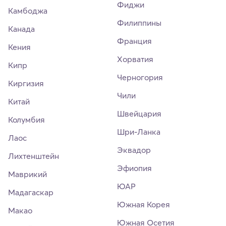
Фиджи
Камбоджа
Филиппины
Канада
Франция
Кения
Хорватия
Кипр
Черногория
Киргизия
Чили
Китай
Швейцария
Колумбия
Шри-Ланка
Лаос
Эквадор
Лихтенштейн
Эфиопия
Маврикий
ЮАР
Мадагаскар
Южная Корея
Макао
Южная Осетия