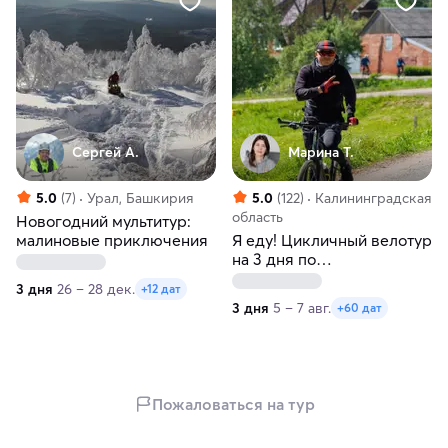
Сергей А.
Марина Т.
5.0
(7)
Урал, Башкирия
5.0
(122)
Калининградская
область
Новогодний мультитур:
малиновые приключения
Я еду! Цикличный велотур
на 3 дня по
Калининградской области
3 дня
26 – 28 дек.
+12 дат
3 дня
5 – 7 авг.
+60 дат
Пожаловаться на тур