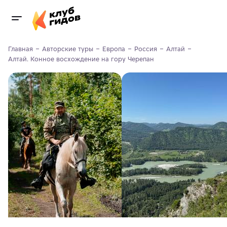
Главная
Авторские туры
Европа
Россия
Алтай
Алтай. Конное восхождение на гору Черепан