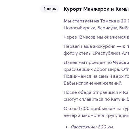
Курорт Манжерок и Кам
1 день
Мы стартуем из Томска в 20:
Новосибирска, Барнаула, Бийс
Через 12 часов мы окажемся в
Первая наша экскурсия —
к 
фото у стелы «Республика Алт
Далее мы проедем по
Чуйско
красивейших дорог мира. От
Поднимемся на самый верх г
Бабы исполнения желаний.
После обеда отправимся к
Ка
смогут сплавиться по Катуни (
Около 17:00 прибываем на ту
вечер знакомств в кругу ед
Расстояние: 800 км.