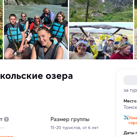
кольские озера
за ту
Место
Томс
Узн
т
Размер группы
гор
15-20 туристов, от 6 лет
Даты 
ванию