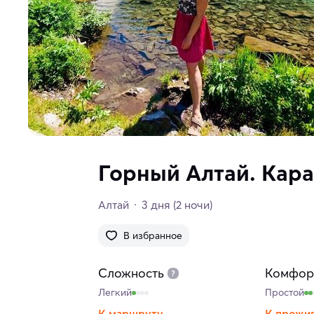
Горный Алтай. Кара
Алтай
3 дня
(2 ночи)
В избранное
Сложность
Комфор
Легкий
Простой
К маршруту
К прожи