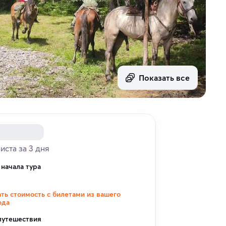
Показать все
риста за 3 дня
 начала тура
к
ать стоимость с билетами из вашего
ода
путешествия