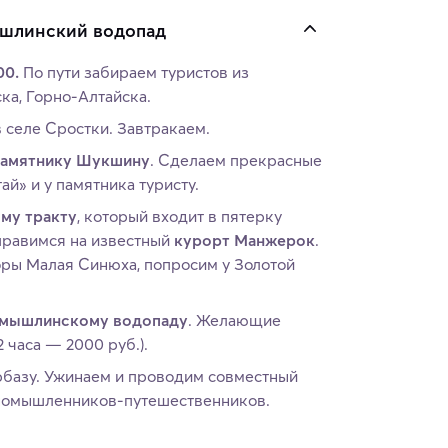
ышлинский водопад
00.
По пути забираем туристов из
ка, Горно-Алтайска.
 селе Сростки. Завтракаем.
памятнику Шукшину
. Сделаем прекрасные
ай» и у памятника туристу.
му тракту
, который входит в пятерку
правимся на известный
курорт Манжерок
.
оры Малая Синюха, попросим у Золотой
мышлинскому водопаду
. Желающие
2 часа — 2000 руб.).
рбазу. Ужинаем и проводим совместный
иномышленников-путешественников.