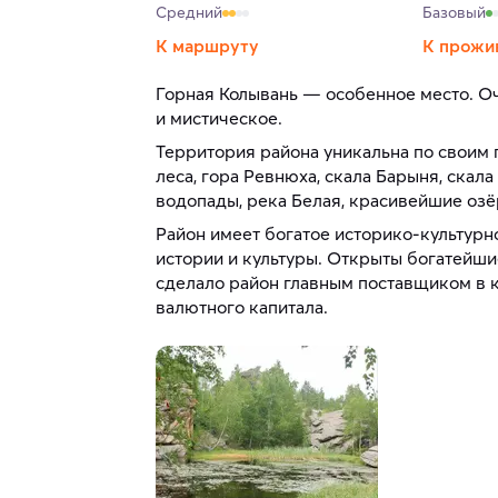
Средний
Базовый
К маршруту
К прожи
Горная Колывань — особенное место. Оч
и мистическое.
Территория района уникальна по своим
леса, гора Ревнюха, скала Барыня, скал
водопады, река Белая, красивейшие озё
Район имеет богатое историко-культурн
истории и культуры. Открыты богатейши
сделало район главным поставщиком в к
валютного капитала.