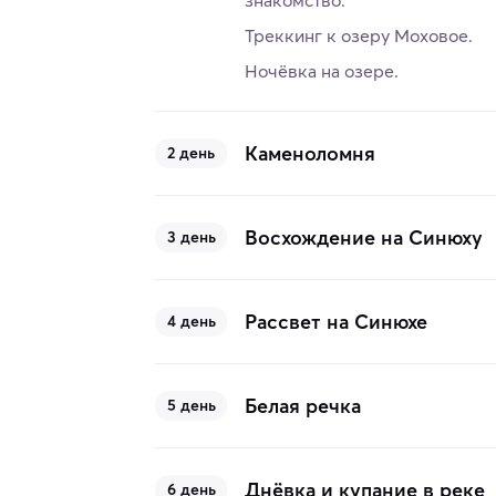
знакомство.
Треккинг к озеру Моховое.
Ночёвка на озере.
Каменоломня
2 день
Восхождение на Синюху
3 день
Рассвет на Синюхе
4 день
Белая речка
5 день
Днёвка и купание в реке
6 день