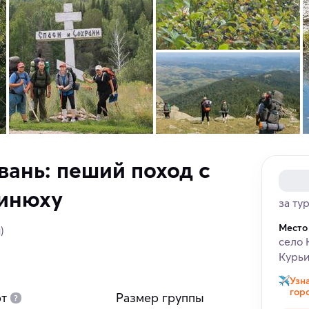
вань: пеший поход с
Синюху
за ту
Место
)
село 
Курьи
Узн
гор
т
Размер группы