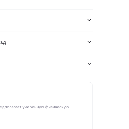
езд
редполагает умеренную физическую