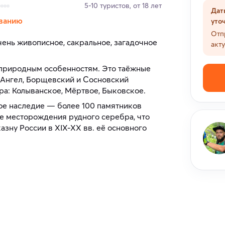
5-10 туристов, от 18 лет
Дат
ванию
уто
Отп
ень живописное, сакральное, загадочное
акт
 природным особенностям. Это таёжные
а Ангел, Борщевский и Сосновский
ра: Колыванское, Мёртвое, Быковское.
ое наследие — более 100 памятников
е месторождения рудного серебра, что
азну России в XIX-XX вв. её основного