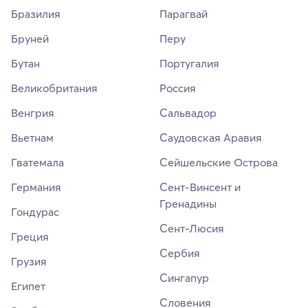
Бразилия
Парагвай
Бруней
Перу
Бутан
Португалия
Великобритания
Россия
Венгрия
Сальвадор
Вьетнам
Саудовская Аравия
Гватемала
Сейшельские Острова
Германия
Сент-Винсент и
Гренадины
Гондурас
Сент-Люсия
Греция
Сербия
Грузия
Сингапур
Египет
Словения