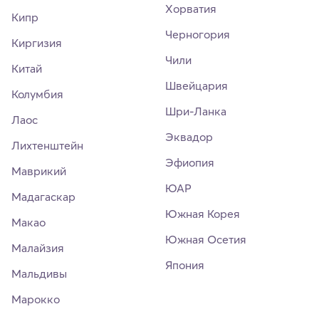
Хорватия
Кипр
Черногория
Киргизия
Чили
Китай
Швейцария
Колумбия
Шри-Ланка
Лаос
Эквадор
Лихтенштейн
Эфиопия
Маврикий
ЮАР
Мадагаскар
Южная Корея
Макао
Южная Осетия
Малайзия
Япония
Мальдивы
Марокко