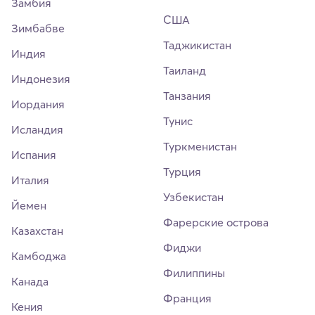
Замбия
США
Зимбабве
Таджикистан
Индия
Таиланд
Индонезия
Танзания
Иордания
Тунис
Исландия
Туркменистан
Испания
Турция
Италия
Узбекистан
Йемен
Фарерские острова
Казахстан
Фиджи
Камбоджа
Филиппины
Канада
Франция
Кения