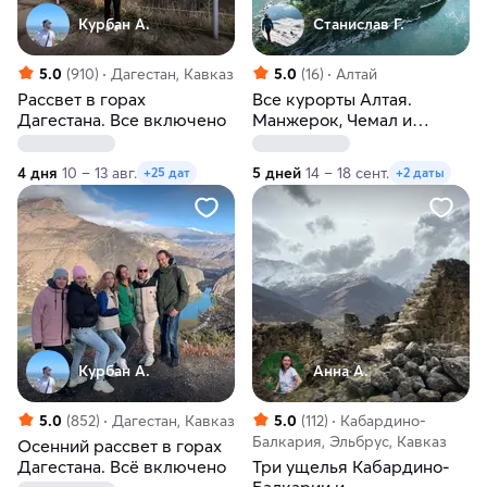
Курбан А.
Станислав Г.
5.0
(910)
Дагестан, Кавказ
5.0
(16)
Алтай
Рассвет в горах
Все курорты Алтая.
Дагестана. Все включено
Манжерок, Чемал и
Телецкий
4 дня
10 – 13 авг.
5 дней
14 – 18 сент.
+25 дат
+2 даты
Курбан А.
Анна А.
5.0
(852)
Дагестан, Кавказ
5.0
(112)
Кабардино-
Балкария, Эльбрус, Кавказ
Осенний рассвет в горах
Дагестана. Всё включено
Три ущелья Кабардино-
Балкарии и