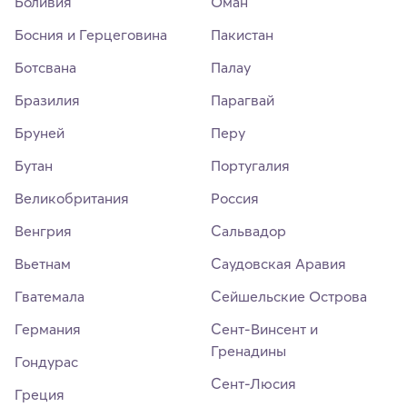
Боливия
Оман
Босния и Герцеговина
Пакистан
Ботсвана
Палау
Бразилия
Парагвай
Бруней
Перу
Бутан
Португалия
Великобритания
Россия
Венгрия
Сальвадор
Вьетнам
Саудовская Аравия
Гватемала
Сейшельские Острова
Германия
Сент-Винсент и
Гренадины
Гондурас
Сент-Люсия
Греция