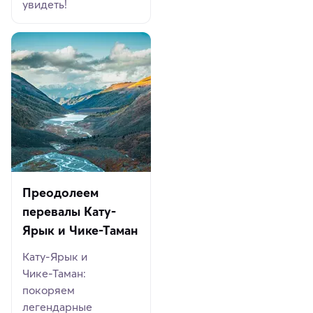
увидеть!
Преодолеем
перевалы Кату-
Ярык и Чике-Таман
Кату‑Ярык и
Чике‑Таман:
покоряем
легендарные