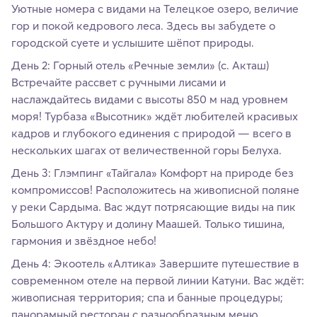
Уютные номера с видами на Телецкое озеро, величие
гор и покой кедрового леса. Здесь вы забудете о
городской суете и услышите шёпот природы.
День 2: Горный отель «Речные земли» (с. Акташ)
Встречайте рассвет с ручными лисами и
наслаждайтесь видами с высоты 850 м над уровнем
моря! Турбаза «Высотник» ждёт любителей красивых
кадров и глубокого единения с природой — всего в
нескольких шагах от величественной горы Белуха.
День 3: Глэмпинг «Тайгала» Комфорт на природе без
компромиссов! Расположитесь на живописной поляне
у реки Сардыма. Вас ждут потрясающие виды на пик
Большого Актуру и долину Маашей. Только тишина,
гармония и звёздное небо!
День 4: Экоотель «Алтика» Завершите путешествие в
современном отеле на первой линии Катуни. Вас ждёт:
живописная территория; спа и банные процедуры;
панорамный ресторан с разнообразным меню.