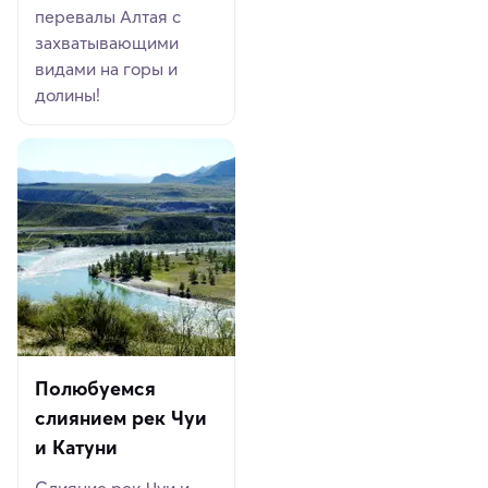
перевалы Алтая с
захватывающими
видами на горы и
долины!
Полюбуемся
слиянием рек Чуи
и Катуни
Слияние рек Чуи и