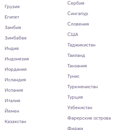
Сербия
Грузия
Сингапур
Египет
Словения
Замбия
США
Зимбабве
Таджикистан
Индия
Таиланд
Индонезия
Танзания
Иордания
Тунис
Исландия
Туркменистан
Испания
Турция
Италия
Узбекистан
Йемен
Фарерские острова
Казахстан
Фиджи