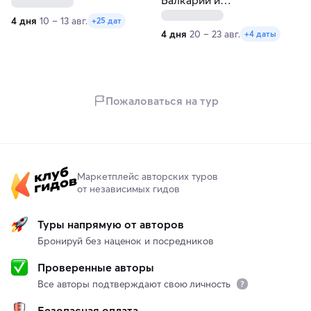
величественный Эльбрус.
4 дня
10 – 13 авг.
+25 дат
Новогодний
4 дня
20 – 23 авг.
+4 даты
национальный маршрут
Пожаловаться на тур
Маркетплейс авторских туров
от независимых гидов
Туры напрямую от авторов
Бронируй без наценок и посредников
Проверенные авторы
Все авторы подтверждают свою личность
Безопасная оплата