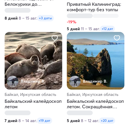
Белокурихи до
Приватный Калининград:
Манжерока
комфорт-тур без толпы
8 дней
8 – 15 авг.
+3 даты
-19%
5 дней
11 – 15 авг.
+12 дат
Владимир В.
Владимир В.
Байкал, Иркутская область
Байкал, Иркутская область
Байкальский калейдоскоп
Байкальский калейдоскоп
летом
летом. Сокращённая
версия
7 дней
8 – 14 авг.
5 дней
8 – 12 авг.
+19 дат
+20 дат