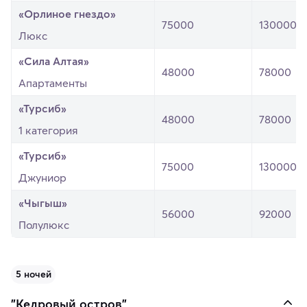
«Орлиное гнездо»
75000
130000
Люкс
«Сила Алтая»
48000
78000
Апартаменты
«Турсиб»
48000
78000
1 категория
«Турсиб»
75000
130000
Джуниор
«Чыгыш»
56000
92000
Полулюкс
5 ночей
"Кедровый остров"