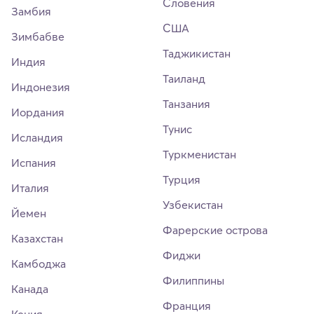
Словения
Замбия
США
Зимбабве
Таджикистан
Индия
Таиланд
Индонезия
Танзания
Иордания
Тунис
Исландия
Туркменистан
Испания
Турция
Италия
Узбекистан
Йемен
Фарерские острова
Казахстан
Фиджи
Камбоджа
Филиппины
Канада
Франция