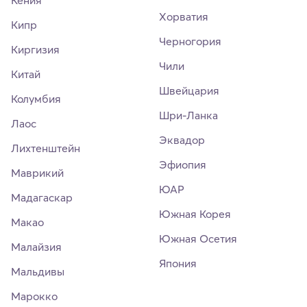
Кения
Хорватия
Кипр
Черногория
Киргизия
Чили
Китай
Швейцария
Колумбия
Шри-Ланка
Лаос
Эквадор
Лихтенштейн
Эфиопия
Маврикий
ЮАР
Мадагаскар
Южная Корея
Макао
Южная Осетия
Малайзия
Япония
Мальдивы
Марокко