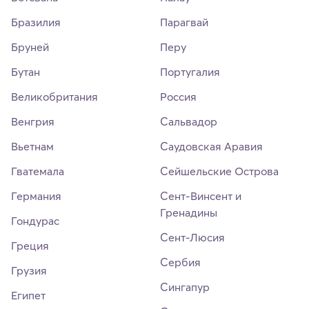
Бразилия
Парагвай
Бруней
Перу
Бутан
Португалия
Великобритания
Россия
Венгрия
Сальвадор
Вьетнам
Саудовская Аравия
Гватемала
Сейшельские Острова
Германия
Сент-Винсент и
Гренадины
Гондурас
Сент-Люсия
Греция
Сербия
Грузия
Сингапур
Египет