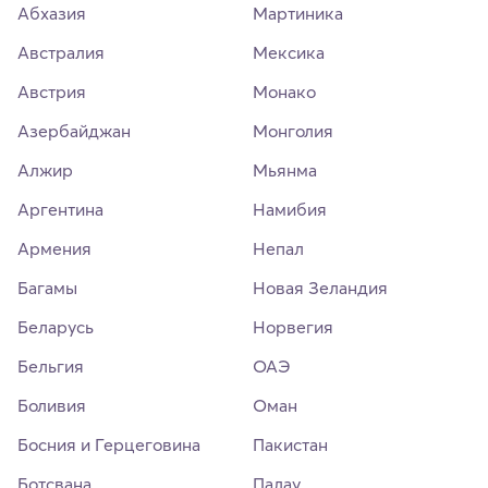
Абхазия
Мартиника
Австралия
Мексика
Австрия
Монако
Азербайджан
Монголия
Алжир
Мьянма
Аргентина
Намибия
Армения
Непал
Багамы
Новая Зеландия
Беларусь
Норвегия
Бельгия
ОАЭ
Боливия
Оман
Босния и Герцеговина
Пакистан
Ботсвана
Палау