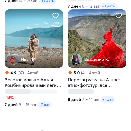
7 дней
14 – 20 авг.
+2 даты
7 дней
6 – 12 авг.
+3 даты
Иван М.
Владимир К.
4.9
(37)
Алтай
5.0
(4)
Алтай
Золотое кольцо Алтая.
Перезагрузка на Алтае:
Комбинированный легкий
этно-фототур, всё
тур по самым главным
включено, комфорт
местам
-14%
8 дней
7 – 14 авг.
+5 дат
7 дней
9 – 15 авг.
+7 дат