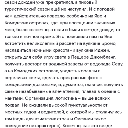
сезон дождей уже прекратился, а пиковый
туристический сезон ещё не наступил. И с погодой
нам действительно повезло, особенно на Яве и
Комодских островах, где, при посещении значимых
мест, было солнечно, а если и были кое-где дожди, то
только в ночное время. Это позволило нам на Яве
встретить великолепный рассвет на вулкане Бромо,
насладиться ночными красотами вулкана Иджен,
открыть для себя игру света в Пещере Джомбланг,
получить восторг от водяной завесы от водопада Севу,
а на Комодских островах, увидеть кораллы в
переливах света, сделать прекрасные фото с
комодскими драконами, и, думается, главное, получить
самые незабываемые впечатления, плавая в океане с
мантами. Организация, логистика – выше всяких
похвал. Не ожидали высокой пунктуальности от
местных гидов и водителей, с которой мы столкнулись
там (ведь для азиатских стран и Океании такое
поведение нехарактерно). Конечно, как это везде