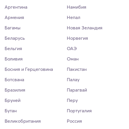
Аргентина
Намибия
Армения
Непал
Багамы
Новая Зеландия
Беларусь
Норвегия
Бельгия
ОАЭ
Боливия
Оман
Босния и Герцеговина
Пакистан
Ботсвана
Палау
Бразилия
Парагвай
Бруней
Перу
Бутан
Португалия
Великобритания
Россия