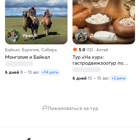
Иван В.
Дмитрий Р.
Байкал, Бурятия, Сибирь
5.0
(12)
Алтай
Монголия и Байкал
Тур «На кур»:
гастродвижзоотур по
Горному Алтаю на 6 дней
6 дней
8 – 13 авг.
+54 даты
6 дней
10 – 15 авг.
+2 даты
Пожаловаться на тур