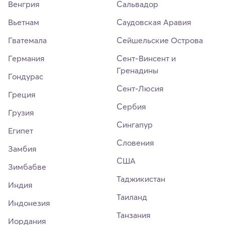
Венгрия
Сальвадор
Вьетнам
Саудовская Аравия
Гватемала
Сейшельские Острова
Германия
Сент-Винсент и
Гренадины
Гондурас
Сент-Люсия
Греция
Сербия
Грузия
Сингапур
Египет
Словения
Замбия
США
Зимбабве
Таджикистан
Индия
Таиланд
Индонезия
Танзания
Иордания