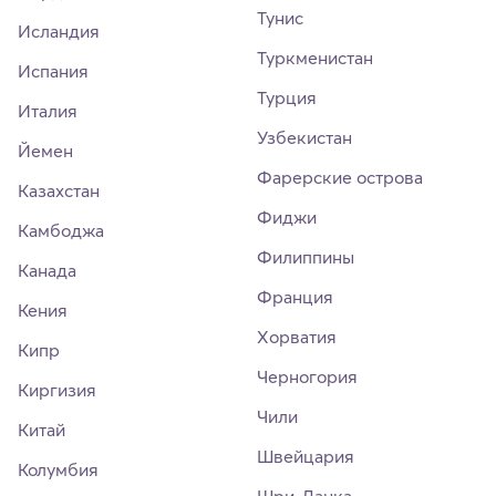
Тунис
Исландия
Туркменистан
Испания
Турция
Италия
Узбекистан
Йемен
Фарерские острова
Казахстан
Фиджи
Камбоджа
Филиппины
Канада
Франция
Кения
Хорватия
Кипр
Черногория
Киргизия
Чили
Китай
Швейцария
Колумбия
Шри-Ланка