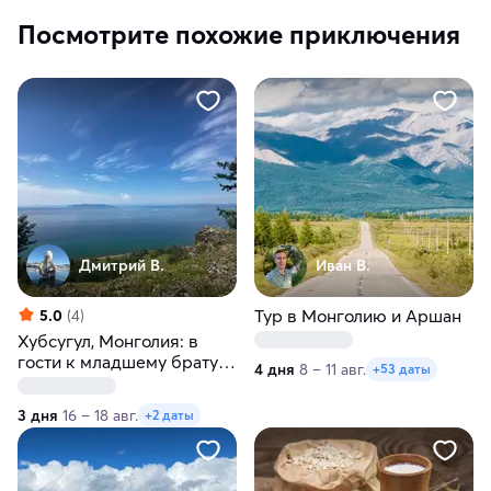
Посмотрите похожие приключения
Дмитрий В.
Иван В.
Тур в Монголию и Аршан
5.0
(4)
Хубсугул, Монголия: в
гости к младшему брату
4 дня
8 – 11 авг.
+53 даты
Байкала
3 дня
16 – 18 авг.
+2 даты