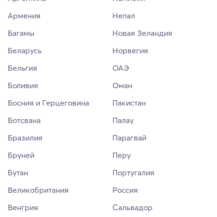
Армения
Непал
Багамы
Новая Зеландия
Беларусь
Норвегия
Бельгия
ОАЭ
Боливия
Оман
Босния и Герцеговина
Пакистан
Ботсвана
Палау
Бразилия
Парагвай
Бруней
Перу
Бутан
Португалия
Великобритания
Россия
Венгрия
Сальвадор