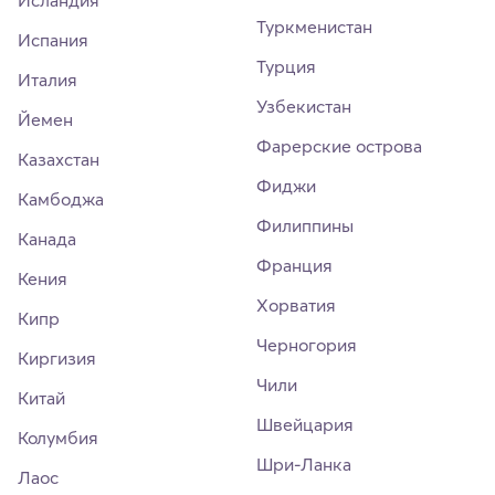
Туркменистан
Испания
Турция
Италия
Узбекистан
Йемен
Фарерские острова
Казахстан
Фиджи
Камбоджа
Филиппины
Канада
Франция
Кения
Хорватия
Кипр
Черногория
Киргизия
Чили
Китай
Швейцария
Колумбия
Шри-Ланка
Лаос