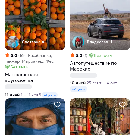
Светлана Х.
Владислав Ц.
5.0
(16)
Касабланка,
5.0
(1)
Без визы
Танжер, Марракеш, Фес
Автопутешествие по
Без визы
Марокко
Марокканская
кругосветка
10 дней
25 сент. – 4 окт.
+2 даты
11 дней
1 – 11 нояб.
+1 дата