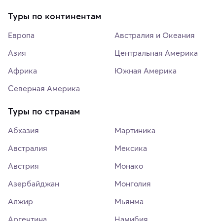
Туры по континентам
Европа
Австралия и Океания
Азия
Центральная Америка
Африка
Южная Америка
Северная Америка
Туры по странам
Абхазия
Мартиника
Австралия
Мексика
Австрия
Монако
Азербайджан
Монголия
Алжир
Мьянма
Аргентина
Намибия