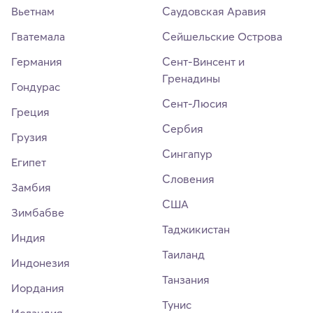
Вьетнам
Саудовская Аравия
Гватемала
Сейшельские Острова
Германия
Сент-Винсент и
Гренадины
Гондурас
Сент-Люсия
Греция
Сербия
Грузия
Сингапур
Египет
Словения
Замбия
США
Зимбабве
Таджикистан
Индия
Таиланд
Индонезия
Танзания
Иордания
Тунис
Исландия