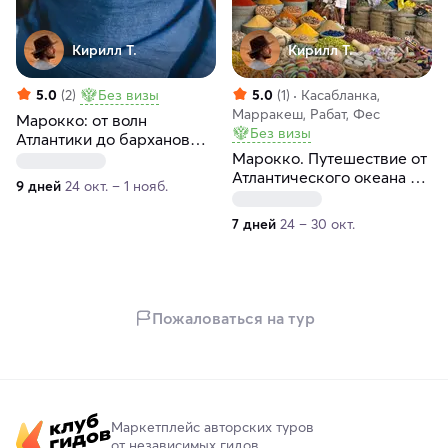
Кирилл T.
Кирилл T.
5.0
(2)
Без визы
5.0
(1)
Касабланка,
Марракеш, Рабат, Фес
Марокко: от волн
Без визы
Атлантики до барханов
Сахары
Марокко. Путешествие от
Атлантического океана до
9 дней
24 окт. – 1 нояб.
пустыни Сахары
7 дней
24 – 30 окт.
Пожаловаться на тур
Маркетплейс авторских туров
от независимых гидов