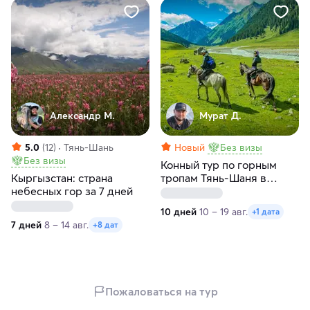
Александр М.
Мурат Д.
5.0
(12)
Тянь-Шань
Новый
Без визы
Без визы
Конный тур по горным
Кыргызстан: страна
тропам Тянь-Шаня в
небесных гор за 7 дней
Киргизии
10 дней
10 – 19 авг.
+1 дата
7 дней
8 – 14 авг.
+8 дат
Пожаловаться на тур