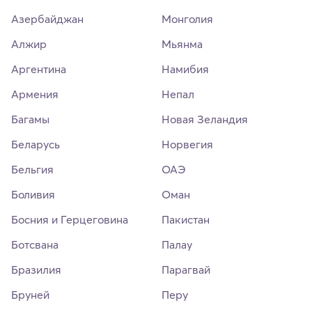
Азербайджан
Монголия
Алжир
Мьянма
Аргентина
Намибия
Армения
Непал
Багамы
Новая Зеландия
Беларусь
Норвегия
Бельгия
ОАЭ
Боливия
Оман
Босния и Герцеговина
Пакистан
Ботсвана
Палау
Бразилия
Парагвай
Бруней
Перу