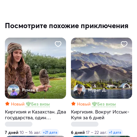
Посмотрите похожие приключения
Роман Е.
Мурат Д.
Новый
Без визы
Новый
Без визы
Киргизия и Казахстан. Два
Киргизия. Вокруг Иссык-
государства, один
Куля за 6 дней
маршрут, максимум
впечатлений
7 дней
10 – 16 авг.
6 дней
17 – 22 авг.
+21 дата
+1 дата