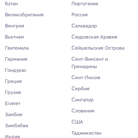
Бутан
Португалия
Великобритания
Россия
Венгрия
Сальвадор
Вьетнам
Саудовская Аравия
Гватемала
Сейшельские Острова
Германия
Сент-Винсент и
Гренадины
Гондурас
Сент-Люсия
Греция
Сербия
Грузия
Сингапур
Египет
Словения
Замбия
США
Зимбабве
Таджикистан
Индия