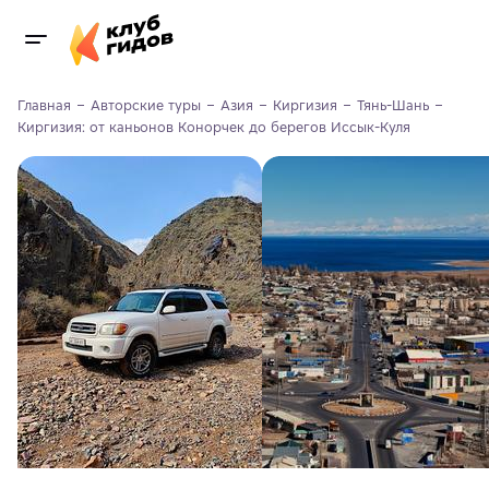
Главная
Авторские туры
Азия
Киргизия
Тянь-Шань
Киргизия: от каньонов Конорчек до берегов Иссык-Куля