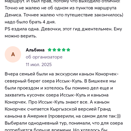
маршрут. И был прав, потому что выходило отлично!
Точно не жалею не об одном из пунктов маршрута
Дениса. Точнее жалею что путешествие закончилось)
надо было брать 4 дня.
PS ездила одна. Девочки, этот гид джентельмен. Ему
Альбина
А
об организаторе
11 июл. 2025
Вчера семьей были на экскурсии каньон Конорчек-
северный берег озера Иссык-Куль. В Бишкеке мы
были проездом и хотелось бы помимо дел еще и
захватить кусочек озера Иссык-Куль и каньона
Конорчек. Про Иссык-Куль знают все. А каньон
Конорчек считается Кыргызской версией Гранд
каньона в Америке (проверили, на самом деле так:)))
Выбирали однодневный тур, понимали, что для озера
потребуется больше времени. Но хотелось бы