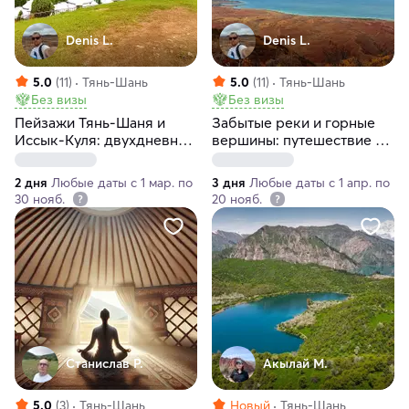
Denis L.
Denis L.
5.0
(11)
Тянь-Шань
5.0
(11)
Тянь-Шань
Без визы
Без визы
Пейзажи Тянь-Шаня и
Забытые реки и горные
Иссык-Куля: двухдневный
вершины: путешествие по
маршрут
южному берегу Иссык-
Куля
2 дня
Любые даты с 1 мар. по
3 дня
Любые даты с 1 апр. по
30 нояб.
20 нояб.
Станислав Р.
Акылай М.
5.0
(3)
Тянь-Шань
Новый
Тянь-Шань