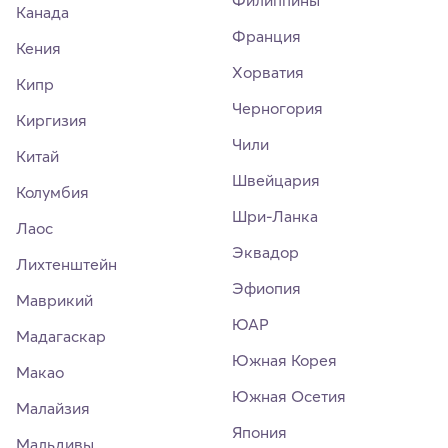
Канада
Франция
Кения
Хорватия
Кипр
Черногория
Киргизия
Чили
Китай
Швейцария
Колумбия
Шри-Ланка
Лаос
Эквадор
Лихтенштейн
Эфиопия
Маврикий
ЮАР
Мадагаскар
Южная Корея
Макао
Южная Осетия
Малайзия
Япония
Мальдивы