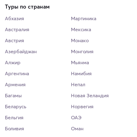
Туры по странам
Абхазия
Мартиника
Австралия
Мексика
Австрия
Монако
Азербайджан
Монголия
Алжир
Мьянма
Аргентина
Намибия
Армения
Непал
Багамы
Новая Зеландия
Беларусь
Норвегия
Бельгия
ОАЭ
Боливия
Оман