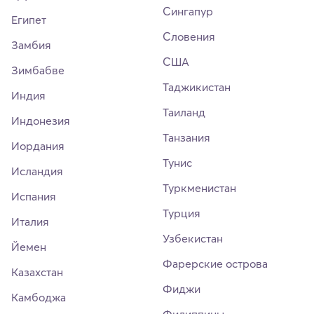
Сингапур
Египет
Словения
Замбия
США
Зимбабве
Таджикистан
Индия
Таиланд
Индонезия
Танзания
Иордания
Тунис
Исландия
Туркменистан
Испания
Турция
Италия
Узбекистан
Йемен
Фарерские острова
Казахстан
Фиджи
Камбоджа
Филиппины