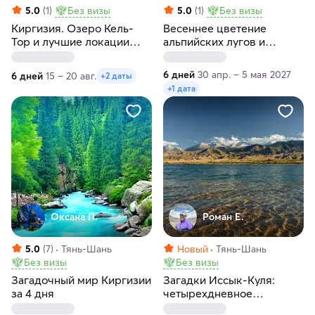
5.0
(1)
Без визы
5.0
(1)
Без визы
Киргизия. Озеро Кель-
Весеннее цветение
Тор и лучшие локации
альпийских лугов и
северного берега Иссык-
горные озера Южной
Куля за 6 дней
Киргизии
6 дней
30 апр. – 5 мая 2027
6 дней
15 – 20 авг.
+2 даты
+1 дата
Оксана П.
Роман Е.
5.0
(7)
Тянь-Шань
Новый
Тянь-Шань
Без визы
Без визы
Загадочный мир Киргизии
Загадки Иссык-Куля:
за 4 дня
четырехдневное
приключение в Киргизии