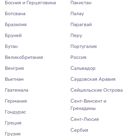
Босния и Герцеговина
Пакистан
Ботсвана
Палау
Бразилия
Парагвай
Бруней
Перу
Бутан
Португалия
Великобритания
Россия
Венгрия
Сальвадор
Вьетнам
Саудовская Аравия
Гватемала
Сейшельские Острова
Германия
Сент-Винсент и
Гренадины
Гондурас
Сент-Люсия
Греция
Сербия
Грузия