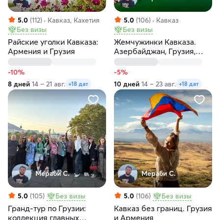
5.0
(112)
Кавказ, Кахетия
5.0
(106)
Кавказ
Без визы
Без визы
Райские уголки Кавказа:
Жемчужинки Кавказа.
Армения и Грузия
Азербайджан, Грузия,
Армения
-10%
-5%
8 дней
14 – 21 авг.
10 дней
14 – 23 авг.
+18 дат
+18 дат
Мераби С.
Мераби С.
5.0
(105)
Без визы
5.0
(106)
Без визы
Гранд-тур по Грузии:
Кавказ без границ. Грузия
коллекция главных
и Армения