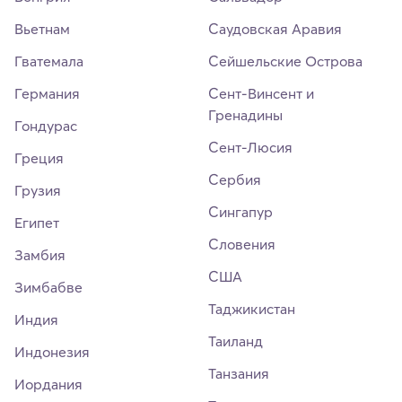
Вьетнам
Саудовская Аравия
Гватемала
Сейшельские Острова
Германия
Сент-Винсент и
Гренадины
Гондурас
Сент-Люсия
Греция
Сербия
Грузия
Сингапур
Египет
Словения
Замбия
США
Зимбабве
Таджикистан
Индия
Таиланд
Индонезия
Танзания
Иордания