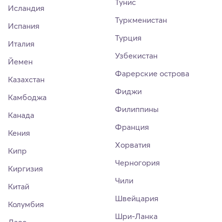
Тунис
Исландия
Туркменистан
Испания
Турция
Италия
Узбекистан
Йемен
Фарерские острова
Казахстан
Фиджи
Камбоджа
Филиппины
Канада
Франция
Кения
Хорватия
Кипр
Черногория
Киргизия
Чили
Китай
Швейцария
Колумбия
Шри-Ланка