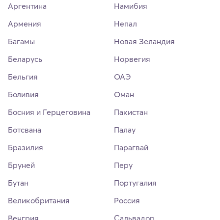
Аргентина
Намибия
Армения
Непал
Багамы
Новая Зеландия
Беларусь
Норвегия
Бельгия
ОАЭ
Боливия
Оман
Босния и Герцеговина
Пакистан
Ботсвана
Палау
Бразилия
Парагвай
Бруней
Перу
Бутан
Португалия
Великобритания
Россия
Венгрия
Сальвадор