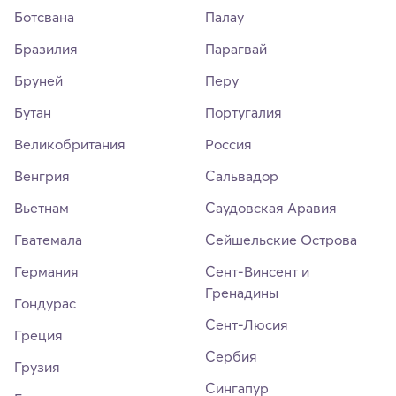
Ботсвана
Палау
Бразилия
Парагвай
Бруней
Перу
Бутан
Португалия
Великобритания
Россия
Венгрия
Сальвадор
Вьетнам
Саудовская Аравия
Гватемала
Сейшельские Острова
Германия
Сент-Винсент и
Гренадины
Гондурас
Сент-Люсия
Греция
Сербия
Грузия
Сингапур