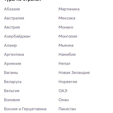
Абхазия
Мартиника
Австралия
Мексика
Австрия
Монако
Азербайджан
Монголия
Алжир
Мьянма
Аргентина
Намибия
Армения
Непал
Багамы
Новая Зеландия
Беларусь
Норвегия
Бельгия
ОАЭ
Боливия
Оман
Босния и Герцеговина
Пакистан