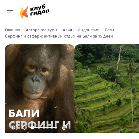
Главная
Авторские туры
Азия
Индонезия
Бали
Серфинг и сафари: активный отдых на Бали за 15 дней