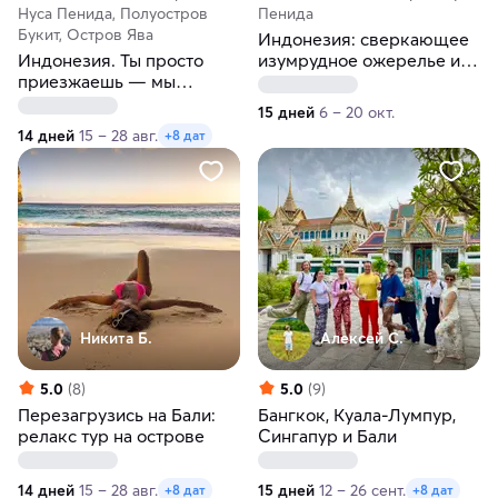
Нуса Пенида, Полуостров
Пенида
Букит, Остров Ява
Индонезия: сверкающее
Индонезия. Ты просто
изумрудное ожерелье из
приезжаешь — мы
островов возле экватора
делаем магию!
15 дней
6 – 20 окт.
14 дней
15 – 28 авг.
+8 дат
Никита Б.
Алексей С.
5.0
(8)
5.0
(9)
Перезагрузись на Бали:
Бангкок, Куала-Лумпур,
релакс тур на острове
Сингапур и Бали
14 дней
15 – 28 авг.
15 дней
12 – 26 сент.
+8 дат
+8 дат