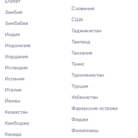
Египет
Словения
Замбия
США
Зимбабве
Таджикистан
Индия
Таиланд
Индонезия
Танзания
Иордания
Тунис
Исландия
Туркменистан
Испания
Турция
Италия
Узбекистан
Йемен
Фарерские острова
Казахстан
Фиджи
Камбоджа
Филиппины
Канада