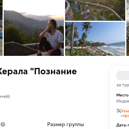
Керала "Познание
за ту
Место
очей)
Индия
Узн
гор
Размер группы
Даты 