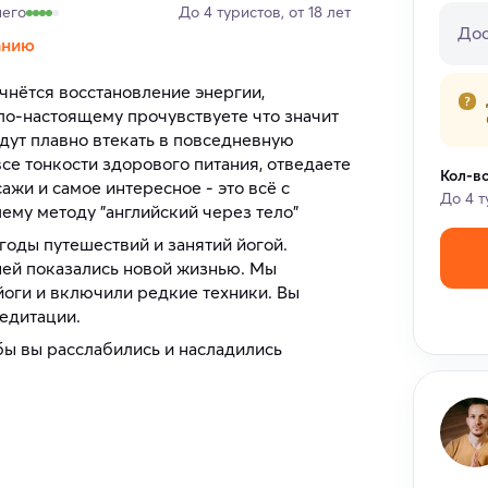
его
До 4 туристов, от 18 лет
Дос
анию
чнётся восстановление энергии,
по-настоящему прочувствуете что значит
удут плавно втекать в повседневную
все тонкости здорового питания, отведаете
Кол-в
жи и самое интересное - это всё с
До 4 т
ему методу "английский через тело"
 годы путешествий и занятий йогой.
ней показались новой жизнью. Мы
йоги и включили редкие техники. Вы
едитации.
бы вы расслабились и насладились