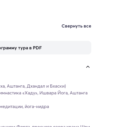
Свернуть все
ограмму тура в PDF
ха, Аштанга, Дхандал и Бхаски)
мнастика «Хаду», Ишвара Йога, Аштанга
медитации, йога-нидра
щением Форта, пресного озера,храма Шри