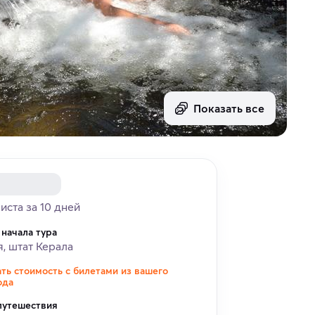
Показать все
риста за 10 дней
 начала тура
, штат Керала
ать стоимость с билетами из вашего
ода
путешествия