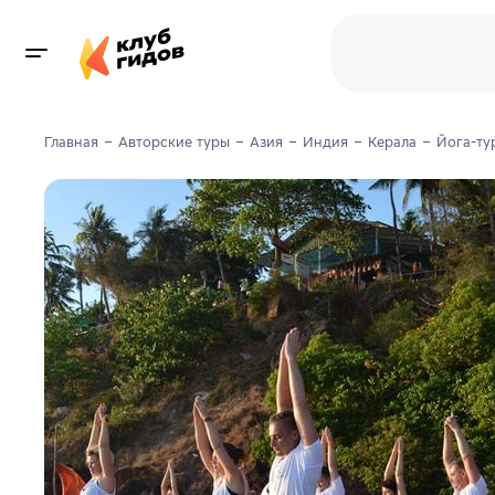
Главная
Авторские туры
Азия
Индия
Керала
Йога-ту