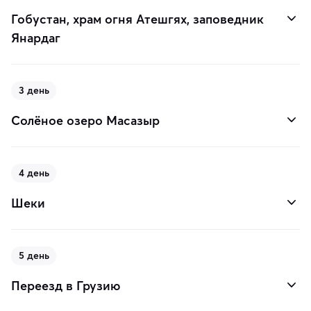
Гобустан, храм огня Атешгях, заповедник
Янардаг
3 день
Солёное озеро Масазыр
4 день
Шеки
5 день
Переезд в Грузию