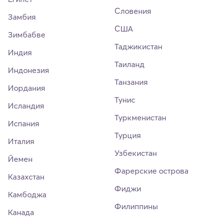
Словения
Замбия
США
Зимбабве
Таджикистан
Индия
Таиланд
Индонезия
Танзания
Иордания
Тунис
Исландия
Туркменистан
Испания
Турция
Италия
Узбекистан
Йемен
Фарерские острова
Казахстан
Фиджи
Камбоджа
Филиппины
Канада