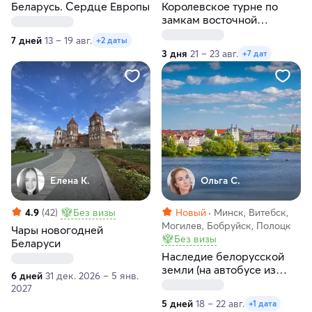
Беларусь. Сердце Европы
Королевское турне по
замкам восточной
Белоруссии
7 дней
13 – 19 авг.
+2 даты
3 дня
21 – 23 авг.
+7 дат
Елена К.
Ольга С.
4.9
(42)
Без визы
Новый
Минск, Витебск,
Могилев, Бобруйск, Полоцк
Чары новогодней
Без визы
Беларуси
Наследие белорусской
земли (на автобусе из
6 дней
31 дек. 2026 – 5 янв.
Санкт-Петербурга)
2027
5 дней
18 – 22 авг.
+1 дата