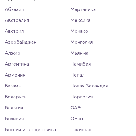
Абхазия
Мартиника
Австралия
Мексика
Австрия
Монако
Азербайджан
Монголия
Алжир
Мьянма
Аргентина
Намибия
Армения
Непал
Багамы
Новая Зеландия
Беларусь
Норвегия
Бельгия
ОАЭ
Боливия
Оман
Босния и Герцеговина
Пакистан