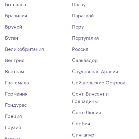
Ботсвана
Палау
Бразилия
Парагвай
Бруней
Перу
Бутан
Португалия
Великобритания
Россия
Венгрия
Сальвадор
Вьетнам
Саудовская Аравия
Гватемала
Сейшельские Острова
Германия
Сент-Винсент и
Гренадины
Гондурас
Сент-Люсия
Греция
Сербия
Грузия
Сингапур
Египет