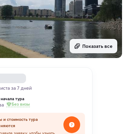
Показать все
риста за 7 дней
 начала тура
Без визы
ва
ы и стоимость тура
чняются
равьте заявку, чтобы узнать