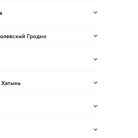
а
ролевский Гродно
 Хатынь