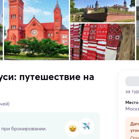
си: путешествие на
за ту
Место
очей)
Моск
Дат
 при бронировании.
уто
Отп