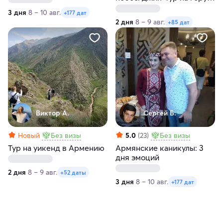
Хуступ
3 дня
8 – 10 авг.
+177 дат
2 дня
8 – 9 авг.
+85 дат
Виктор А.
Сергей Б.
Новый
Без визы
5.0
(23)
Без визы
Тур на уикенд в Армению
Армянские каникулы: 3
дня эмоций
2 дня
8 – 9 авг.
+52 даты
3 дня
8 – 10 авг.
+177 дат