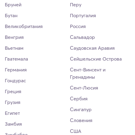
Бруней
Перу
Бутан
Португалия
Великобритания
Россия
Венгрия
Сальвадор
Вьетнам
Саудовская Аравия
Гватемала
Сейшельские Острова
Германия
Сент-Винсент и
Гренадины
Гондурас
Сент-Люсия
Греция
Сербия
Грузия
Сингапур
Египет
Словения
Замбия
США
Зимбабве