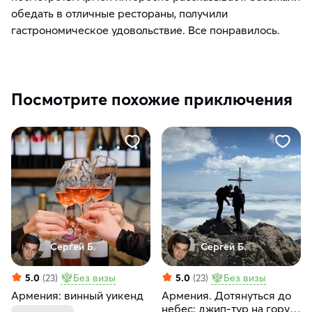
обедать в отличные рестораны, получили
гастрономическое удовольствие. Все понравилось.
Посмотрите похожие приключения
Сергей Б.
Сергей Б.
5.0
(23)
Без визы
5.0
(23)
Без визы
Армения: винный уикенд
Армения. Дотянуться до
небес: джип-тур на гору