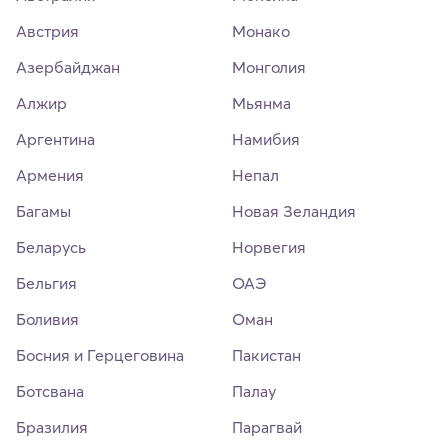
Австрия
Монако
Азербайджан
Монголия
Алжир
Мьянма
Аргентина
Намибия
Армения
Непал
Багамы
Новая Зеландия
Беларусь
Норвегия
Бельгия
ОАЭ
Боливия
Оман
Босния и Герцеговина
Пакистан
Ботсвана
Палау
Бразилия
Парагвай