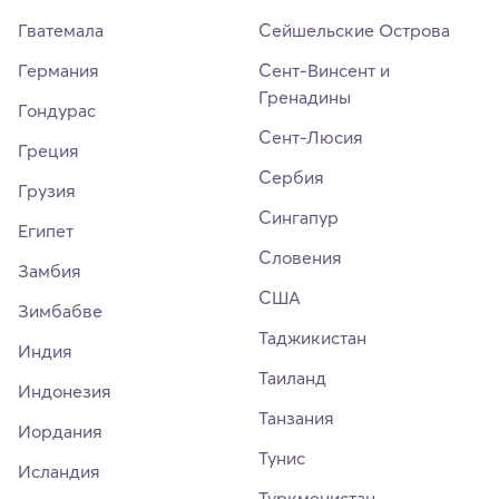
Гватемала
Сейшельские Острова
Германия
Сент-Винсент и
Гренадины
Гондурас
Сент-Люсия
Греция
Сербия
Грузия
Сингапур
Египет
Словения
Замбия
США
Зимбабве
Таджикистан
Индия
Таиланд
Индонезия
Танзания
Иордания
Тунис
Исландия
Туркменистан