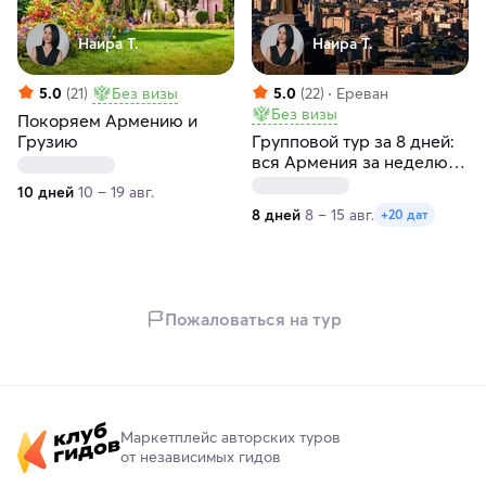
Наира Т.
Наира Т.
5.0
(21)
Без визы
5.0
(22)
Ереван
Без визы
Покоряем Армению и
Грузию
Групповой тур за 8 дней:
вся Армения за неделю с
заездами по субботам
10 дней
10 – 19 авг.
8 дней
8 – 15 авг.
+20 дат
Пожаловаться на тур
Маркетплейс авторских туров
от независимых гидов