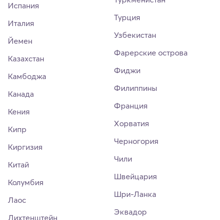
Испания
Турция
Италия
Узбекистан
Йемен
Фарерские острова
Казахстан
Фиджи
Камбоджа
Филиппины
Канада
Франция
Кения
Хорватия
Кипр
Черногория
Киргизия
Чили
Китай
Швейцария
Колумбия
Шри-Ланка
Лаос
Эквадор
Лихтенштейн