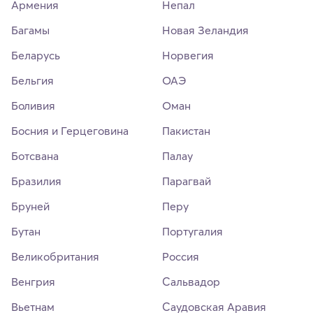
Армения
Непал
Багамы
Новая Зеландия
Беларусь
Норвегия
Бельгия
ОАЭ
Боливия
Оман
Босния и Герцеговина
Пакистан
Ботсвана
Палау
Бразилия
Парагвай
Бруней
Перу
Бутан
Португалия
Великобритания
Россия
Венгрия
Сальвадор
Вьетнам
Саудовская Аравия