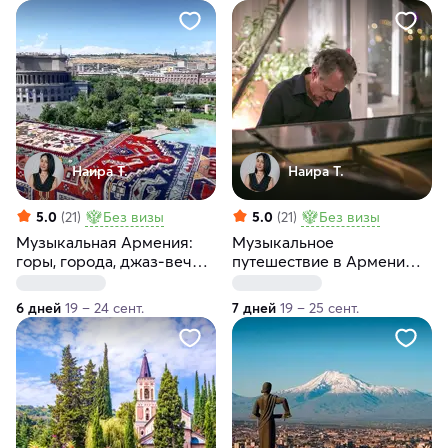
Наира Т.
Наира Т.
5.0
(21)
Без визы
5.0
(21)
Без визы
Музыкальная Армения:
Музыкальное
горы, города, джаз-вечер
путешествие в Армению:
у Гарри и концерт Гару
джаз-вечер у Гарри и
концерт Гару
6 дней
19 – 24 сент.
7 дней
19 – 25 сент.