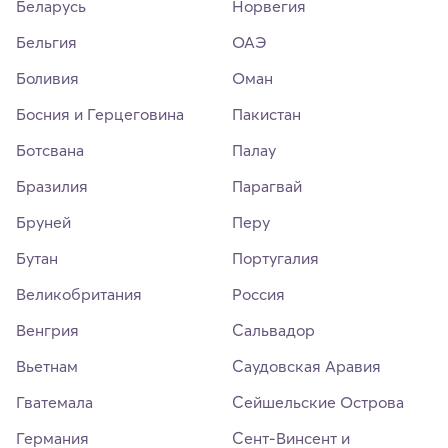
Беларусь
Норвегия
Бельгия
ОАЭ
Боливия
Оман
Босния и Герцеговина
Пакистан
Ботсвана
Палау
Бразилия
Парагвай
Бруней
Перу
Бутан
Португалия
Великобритания
Россия
Венгрия
Сальвадор
Вьетнам
Саудовская Аравия
Гватемала
Сейшельские Острова
Германия
Сент-Винсент и