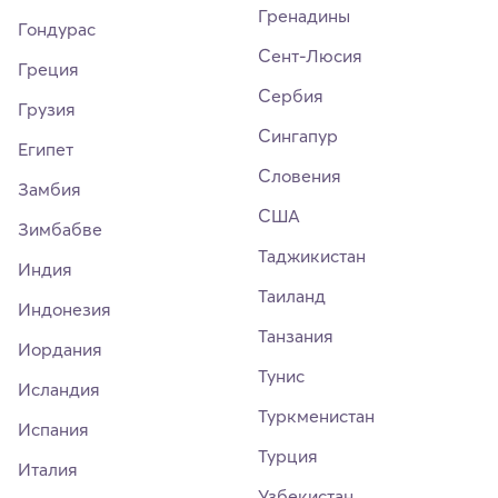
Гренадины
Гондурас
Сент-Люсия
Греция
Сербия
Грузия
Сингапур
Египет
Словения
Замбия
США
Зимбабве
Таджикистан
Индия
Таиланд
Индонезия
Танзания
Иордания
Тунис
Исландия
Туркменистан
Испания
Турция
Италия
Узбекистан