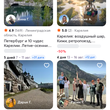
Анна Г.
Анастасия А.
4.9
(569)
Ленинградская
5.0
(2)
Карелия
область, Карелия
Карелия: воздушный шар,
Петербург и 10 чудес
Кижи, ретропоезд,
Карелии. Летне-осенний
Рускеала, Ладожские
тур
шхеры
-50%
4 дня
13 – 16 авг.
5 дней
7 – 11 авг.
+12 дат
+31 дата
Дарья Г.
Расим Г.