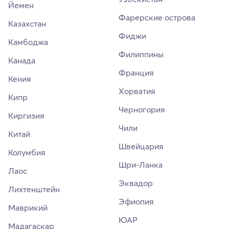
Йемен
Фарерские острова
Казахстан
Фиджи
Камбоджа
Филиппины
Канада
Франция
Кения
Хорватия
Кипр
Черногория
Киргизия
Чили
Китай
Швейцария
Колумбия
Шри-Ланка
Лаос
Эквадор
Лихтенштейн
Эфиопия
Маврикий
ЮАР
Мадагаскар